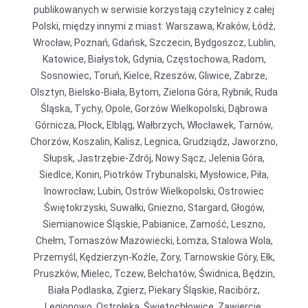
publikowanych w serwisie korzystają czytelnicy z całej
Polski, między innymi z miast: Warszawa, Kraków, Łódź,
Wrocław, Poznań, Gdańsk, Szczecin, Bydgoszcz, Lublin,
Katowice, Białystok, Gdynia, Częstochowa, Radom,
Sosnowiec, Toruń, Kielce, Rzeszów, Gliwice, Zabrze,
Olsztyn, Bielsko-Biała, Bytom, Zielona Góra, Rybnik, Ruda
Śląska, Tychy, Opole, Gorzów Wielkopolski, Dąbrowa
Górnicza, Płock, Elbląg, Wałbrzych, Włocławek, Tarnów,
Chorzów, Koszalin, Kalisz, Legnica, Grudziądz, Jaworzno,
Słupsk, Jastrzębie-Zdrój, Nowy Sącz, Jelenia Góra,
Siedlce, Konin, Piotrków Trybunalski, Mysłowice, Piła,
Inowrocław, Lubin, Ostrów Wielkopolski, Ostrowiec
Świętokrzyski, Suwałki, Gniezno, Stargard, Głogów,
Siemianowice Śląskie, Pabianice, Zamość, Leszno,
Chełm, Tomaszów Mazowiecki, Łomża, Stalowa Wola,
Przemyśl, Kędzierzyn-Koźle, Żory, Tarnowskie Góry, Ełk,
Pruszków, Mielec, Tczew, Bełchatów, Świdnica, Będzin,
Biała Podlaska, Zgierz, Piekary Śląskie, Racibórz,
Legionowo, Ostrołęka, Świętochłowice, Zawiercie,