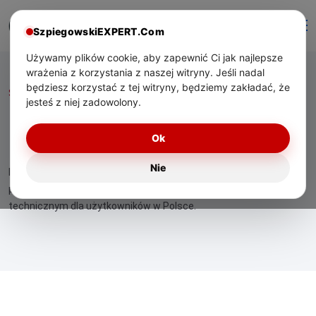
SzpiegowskiEXPERT.Com
Używamy plików cookie, aby zapewnić Ci jak najlepsze
wrażenia z korzystania z naszej witryny. Jeśli nadal
będziesz korzystać z tej witryny, będziemy zakładać, że
Start
/ Monitoring magazynów i hal przemysłowych
jesteś z niej zadowolony.
Monitoring magazynów i
hal przemysłowych
Ok
Nie
Eksperckie materiały o technologiach bezpieczeństwa,
praktycznym zastosowaniu urządzeń oraz wsparciu
technicznym dla użytkowników w Polsce.