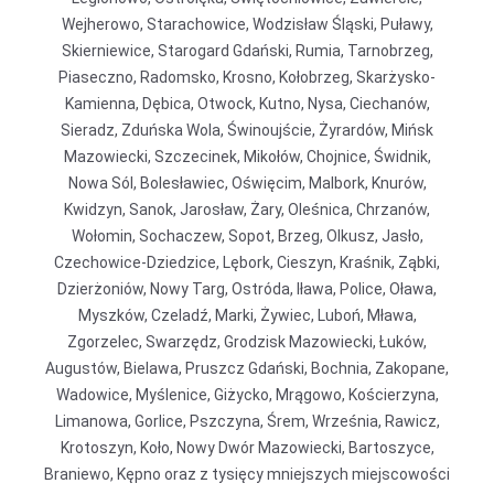
Wejherowo, Starachowice, Wodzisław Śląski, Puławy,
Skierniewice, Starogard Gdański, Rumia, Tarnobrzeg,
Piaseczno, Radomsko, Krosno, Kołobrzeg, Skarżysko-
Kamienna, Dębica, Otwock, Kutno, Nysa, Ciechanów,
Sieradz, Zduńska Wola, Świnoujście, Żyrardów, Mińsk
Mazowiecki, Szczecinek, Mikołów, Chojnice, Świdnik,
Nowa Sól, Bolesławiec, Oświęcim, Malbork, Knurów,
Kwidzyn, Sanok, Jarosław, Żary, Oleśnica, Chrzanów,
Wołomin, Sochaczew, Sopot, Brzeg, Olkusz, Jasło,
Czechowice-Dziedzice, Lębork, Cieszyn, Kraśnik, Ząbki,
Dzierżoniów, Nowy Targ, Ostróda, Iława, Police, Oława,
Myszków, Czeladź, Marki, Żywiec, Luboń, Mława,
Zgorzelec, Swarzędz, Grodzisk Mazowiecki, Łuków,
Augustów, Bielawa, Pruszcz Gdański, Bochnia, Zakopane,
Wadowice, Myślenice, Giżycko, Mrągowo, Kościerzyna,
Limanowa, Gorlice, Pszczyna, Śrem, Września, Rawicz,
Krotoszyn, Koło, Nowy Dwór Mazowiecki, Bartoszyce,
Braniewo, Kępno oraz z tysięcy mniejszych miejscowości