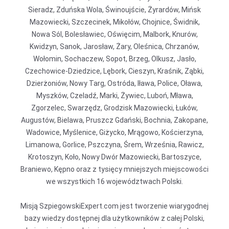
Sieradz, Zduńska Wola, Świnoujście, Żyrardów, Mińsk
Mazowiecki, Szczecinek, Mikołów, Chojnice, Świdnik,
Nowa Sól, Bolesławiec, Oświęcim, Malbork, Knurów,
Kwidzyn, Sanok, Jarosław, Żary, Oleśnica, Chrzanów,
Wołomin, Sochaczew, Sopot, Brzeg, Olkusz, Jasło,
Czechowice-Dziedzice, Lębork, Cieszyn, Kraśnik, Ząbki,
Dzierżoniów, Nowy Targ, Ostróda, Iława, Police, Oława,
Myszków, Czeladź, Marki, Żywiec, Luboń, Mława,
Zgorzelec, Swarzędz, Grodzisk Mazowiecki, Łuków,
Augustów, Bielawa, Pruszcz Gdański, Bochnia, Zakopane,
Wadowice, Myślenice, Giżycko, Mrągowo, Kościerzyna,
Limanowa, Gorlice, Pszczyna, Śrem, Września, Rawicz,
Krotoszyn, Koło, Nowy Dwór Mazowiecki, Bartoszyce,
Braniewo, Kępno oraz z tysięcy mniejszych miejscowości
we wszystkich 16 województwach Polski.
Misją SzpiegowskiExpert.com jest tworzenie wiarygodnej
bazy wiedzy dostępnej dla użytkowników z całej Polski,