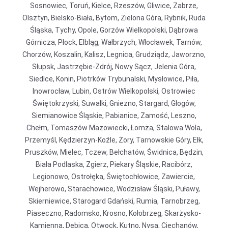
Sosnowiec, Toruń, Kielce, Rzeszów, Gliwice, Zabrze,
Olsztyn, Bielsko-Biała, Bytom, Zielona Góra, Rybnik, Ruda
Śląska, Tychy, Opole, Gorzów Wielkopolski, Dąbrowa
Górnicza, Płock, Elbląg, Wałbrzych, Włocławek, Tarnów,
Chorzów, Koszalin, Kalisz, Legnica, Grudziądz, Jaworzno,
Słupsk, Jastrzębie-Zdrój, Nowy Sącz, Jelenia Góra,
Siedlce, Konin, Piotrków Trybunalski, Mysłowice, Piła,
Inowrocław, Lubin, Ostrów Wielkopolski, Ostrowiec
Świętokrzyski, Suwałki, Gniezno, Stargard, Głogów,
Siemianowice Śląskie, Pabianice, Zamość, Leszno,
Chełm, Tomaszów Mazowiecki, Łomża, Stalowa Wola,
Przemyśl, Kędzierzyn-Koźle, Żory, Tarnowskie Góry, Ełk,
Pruszków, Mielec, Tczew, Bełchatów, Świdnica, Będzin,
Biała Podlaska, Zgierz, Piekary Śląskie, Racibórz,
Legionowo, Ostrołęka, Świętochłowice, Zawiercie,
Wejherowo, Starachowice, Wodzisław Śląski, Puławy,
Skierniewice, Starogard Gdański, Rumia, Tarnobrzeg,
Piaseczno, Radomsko, Krosno, Kołobrzeg, Skarżysko-
Kamienna, Dębica, Otwock, Kutno, Nysa, Ciechanów,