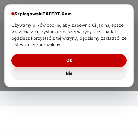
SzpiegowskiEXPERT.Com
Używamy plików cookie, aby zapewnić Ci jak najlepsze
wrażenia z korzystania z naszej witryny. Jeśli nadal
będziesz korzystać z tej witryny, będziemy zakładać, że
Start
/ Tag:
logistyka
jesteś z niej zadowolony.
Tag:
logistyka
Ok
Eksperckie materiały o technologiach bezpieczeństwa,
praktycznym zastosowaniu urządzeń oraz wsparciu
Nie
technicznym dla użytkowników w Polsce.