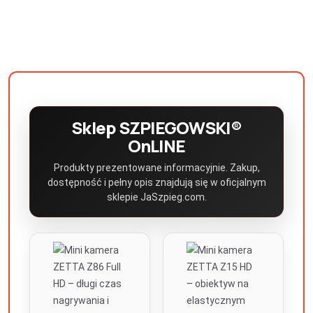
Sklep SZPIEGOWSKI®
OnLINE
Produkty prezentowane informacyjnie. Zakup,
dostępność i pełny opis znajdują się w oficjalnym
sklepie JaSzpieg.com.