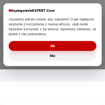
SzpiegowskiEXPERT.Com
Używamy plików cookie, aby zapewnić Ci jak najlepsze
wrażenia z korzystania z naszej witryny. Jeśli nadal
będziesz korzystać z tej witryny, będziemy zakładać, że
Start
/ Miesiąc:
maj 2026
jesteś z niej zadowolony.
Miesiąc:
maj 2026
Ok
Eksperckie materiały o technologiach bezpieczeństwa,
praktycznym zastosowaniu urządzeń oraz wsparciu
Nie
technicznym dla użytkowników w Polsce.