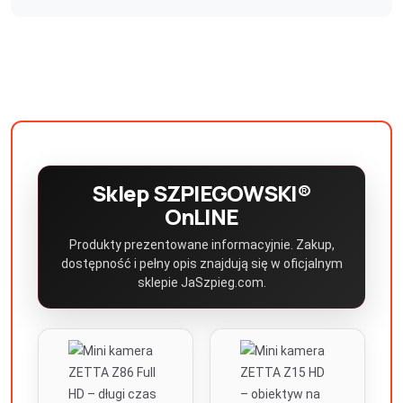
Sklep SZPIEGOWSKI®
OnLINE
Produkty prezentowane informacyjnie. Zakup,
dostępność i pełny opis znajdują się w oficjalnym
sklepie JaSzpieg.com.