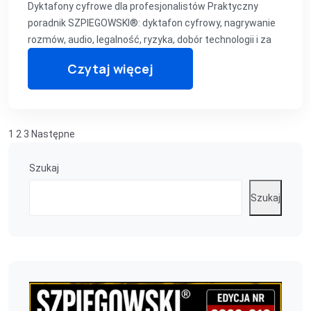
Dyktafony cyfrowe dla profesjonalistów Praktyczny
poradnik SZPIEGOWSKI®: dyktafon cyfrowy, nagrywanie
rozmów, audio, legalność, ryzyka, dobór technologii i za
Czytaj więcej
Stronicowanie
1
2
3
Następne
wpisów
Szukaj
Szukaj