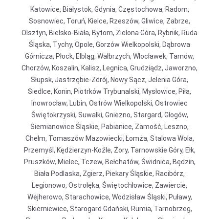
Katowice, Białystok, Gdynia, Częstochowa, Radom,
Sosnowiec, Toruń, Kielce, Rzeszów, Gliwice, Zabrze,
Olsztyn, Bielsko-Biała, Bytom, Zielona Góra, Rybnik, Ruda
Śląska, Tychy, Opole, Gorzów Wielkopolski, Dąbrowa
Górnicza, Płock, Elbląg, Wałbrzych, Włocławek, Tarnów,
Chorzów, Koszalin, Kalisz, Legnica, Grudziądz, Jaworzno,
Słupsk, Jastrzębie-Zdrój, Nowy Sącz, Jelenia Góra,
Siedlce, Konin, Piotrków Trybunalski, Mysłowice, Piła,
Inowrocław, Lubin, Ostrów Wielkopolski, Ostrowiec
Świętokrzyski, Suwałki, Gniezno, Stargard, Głogów,
Siemianowice Śląskie, Pabianice, Zamość, Leszno,
Chełm, Tomaszów Mazowiecki, Łomża, Stalowa Wola,
Przemyśl, Kędzierzyn-Koźle, Żory, Tarnowskie Góry, Ełk,
Pruszków, Mielec, Tczew, Bełchatów, Świdnica, Będzin,
Biała Podlaska, Zgierz, Piekary Śląskie, Racibórz,
Legionowo, Ostrołęka, Świętochłowice, Zawiercie,
Wejherowo, Starachowice, Wodzisław Śląski, Puławy,
Skierniewice, Starogard Gdański, Rumia, Tarnobrzeg,