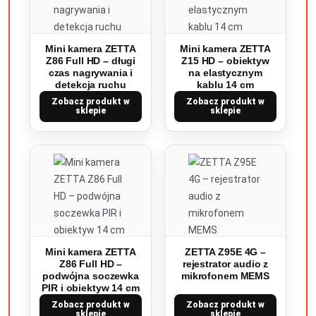
Mini kamera ZETTA
Mini kamera ZETTA
Z86 Full HD – długi
Z15 HD – obiektyw
czas nagrywania i
na elastycznym
detekcja ruchu
kablu 14 cm
Zobacz produkt w
Zobacz produkt w
sklepie
sklepie
Mini kamera ZETTA
ZETTA Z95E 4G –
Z86 Full HD –
rejestrator audio z
podwójna soczewka
mikrofonem MEMS
PIR i obiektyw 14 cm
Zobacz produkt w
Zobacz produkt w
sklepie
sklepie