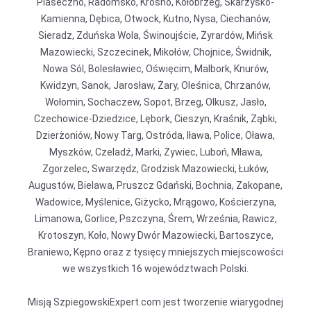
Piaseczno, Radomsko, Krosno, Kołobrzeg, Skarżysko-
Kamienna, Dębica, Otwock, Kutno, Nysa, Ciechanów,
Sieradz, Zduńska Wola, Świnoujście, Żyrardów, Mińsk
Mazowiecki, Szczecinek, Mikołów, Chojnice, Świdnik,
Nowa Sól, Bolesławiec, Oświęcim, Malbork, Knurów,
Kwidzyn, Sanok, Jarosław, Żary, Oleśnica, Chrzanów,
Wołomin, Sochaczew, Sopot, Brzeg, Olkusz, Jasło,
Czechowice-Dziedzice, Lębork, Cieszyn, Kraśnik, Ząbki,
Dzierżoniów, Nowy Targ, Ostróda, Iława, Police, Oława,
Myszków, Czeladź, Marki, Żywiec, Luboń, Mława,
Zgorzelec, Swarzędz, Grodzisk Mazowiecki, Łuków,
Augustów, Bielawa, Pruszcz Gdański, Bochnia, Zakopane,
Wadowice, Myślenice, Giżycko, Mrągowo, Kościerzyna,
Limanowa, Gorlice, Pszczyna, Śrem, Września, Rawicz,
Krotoszyn, Koło, Nowy Dwór Mazowiecki, Bartoszyce,
Braniewo, Kępno oraz z tysięcy mniejszych miejscowości
we wszystkich 16 województwach Polski.
Misją SzpiegowskiExpert.com jest tworzenie wiarygodnej