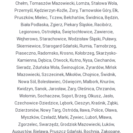
Chełm, Tomaszów Mazowiecki, Łomża, Stalowa Wola,
Przemyśl, Kędzierzyn-Koźle, Żory, Tarnowskie Góry, Ełk,
Pruszków, Mielec, Tczew, Bełchatów, Świdnica, Będzin,
Biała Podlaska, Zgierz, Piekary Śląskie, Racibórz,
Legionowo, Ostrołęka, Świętochłowice, Zawiercie,
Wejherowo, Starachowice, Wodzisław Śląski, Puławy,
Skierniewice, Starogard Gdański, Rumia, Tarnobrzeg,
Piaseczno, Radomsko, Krosno, Kołobrzeg, Skarżysko-
Kamienna, Dębica, Otwock, Kutno, Nysa, Ciechanów,
Sieradz, Zduńska Wola, Świnoujście, Żyrardów, Mińsk
Mazowiecki, Szczecinek, Mikołów, Chojnice, Świdnik,
Nowa Sól, Bolesławiec, Oświęcim, Malbork, Knurów,
Kwidzyn, Sanok, Jarosław, Żary, Oleśnica, Chrzanów,
Wołomin, Sochaczew, Sopot, Brzeg, Olkusz, Jasło,
Czechowice-Dziedzice, Lębork, Cieszyn, Kraśnik, Ząbki,
Dzierżoniów, Nowy Targ, Ostróda, Iława, Police, Oława,
Myszków, Czeladź, Marki, Żywiec, Luboń, Mława,
Zgorzelec, Swarzędz, Grodzisk Mazowiecki, Łuków,
Augustów, Bielawa, Pruszcz Gdański, Bochnia, Zakopane,