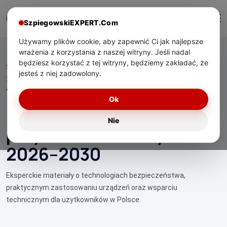
SzpiegowskiEXPERT.Com
Używamy plików cookie, aby zapewnić Ci jak najlepsze
wrażenia z korzystania z naszej witryny. Jeśli nadal
będziesz korzystać z tej witryny, będziemy zakładać, że
Start
/ Technologie bezpieczeństwa przyszłości: trendy 2026–
jesteś z niej zadowolony.
2030
Technologie
Ok
bezpieczeństwa
Nie
przyszłości: trendy
2026–2030
Eksperckie materiały o technologiach bezpieczeństwa,
praktycznym zastosowaniu urządzeń oraz wsparciu
technicznym dla użytkowników w Polsce.