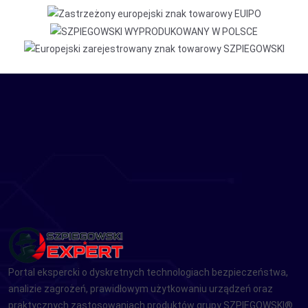
Portal ekspercki o dyskretnych technologiach bezpieczeństwa,
analizie zagrożeń, prawidłowym użytkowaniu urządzeń oraz
praktycznych zastosowaniach produktów grupy SZPIEGOWSKI®.