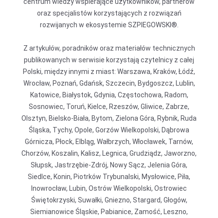
centrum wiedzy wspierające użytkowników, partnerów
oraz specjalistów korzystających z rozwiązań
rozwijanych w ekosystemie SZPIEGOWSKI®.
Z artykułów, poradników oraz materiałów technicznych
publikowanych w serwisie korzystają czytelnicy z całej
Polski, między innymi z miast: Warszawa, Kraków, Łódź,
Wrocław, Poznań, Gdańsk, Szczecin, Bydgoszcz, Lublin,
Katowice, Białystok, Gdynia, Częstochowa, Radom,
Sosnowiec, Toruń, Kielce, Rzeszów, Gliwice, Zabrze,
Olsztyn, Bielsko-Biała, Bytom, Zielona Góra, Rybnik, Ruda
Śląska, Tychy, Opole, Gorzów Wielkopolski, Dąbrowa
Górnicza, Płock, Elbląg, Wałbrzych, Włocławek, Tarnów,
Chorzów, Koszalin, Kalisz, Legnica, Grudziądz, Jaworzno,
Słupsk, Jastrzębie-Zdrój, Nowy Sącz, Jelenia Góra,
Siedlce, Konin, Piotrków Trybunalski, Mysłowice, Piła,
Inowrocław, Lubin, Ostrów Wielkopolski, Ostrowiec
Świętokrzyski, Suwałki, Gniezno, Stargard, Głogów,
Siemianowice Śląskie, Pabianice, Zamość, Leszno,