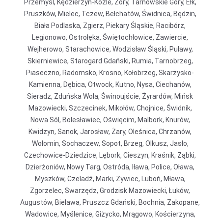
Przemyśl, Kędzierzyn-Koźle, Żory, Tarnowskie Góry, Ełk,
Pruszków, Mielec, Tczew, Bełchatów, Świdnica, Będzin,
Biała Podlaska, Zgierz, Piekary Śląskie, Racibórz,
Legionowo, Ostrołęka, Świętochłowice, Zawiercie,
Wejherowo, Starachowice, Wodzisław Śląski, Puławy,
Skierniewice, Starogard Gdański, Rumia, Tarnobrzeg,
Piaseczno, Radomsko, Krosno, Kołobrzeg, Skarżysko-
Kamienna, Dębica, Otwock, Kutno, Nysa, Ciechanów,
Sieradz, Zduńska Wola, Świnoujście, Żyrardów, Mińsk
Mazowiecki, Szczecinek, Mikołów, Chojnice, Świdnik,
Nowa Sól, Bolesławiec, Oświęcim, Malbork, Knurów,
Kwidzyn, Sanok, Jarosław, Żary, Oleśnica, Chrzanów,
Wołomin, Sochaczew, Sopot, Brzeg, Olkusz, Jasło,
Czechowice-Dziedzice, Lębork, Cieszyn, Kraśnik, Ząbki,
Dzierżoniów, Nowy Targ, Ostróda, Iława, Police, Oława,
Myszków, Czeladź, Marki, Żywiec, Luboń, Mława,
Zgorzelec, Swarzędz, Grodzisk Mazowiecki, Łuków,
Augustów, Bielawa, Pruszcz Gdański, Bochnia, Zakopane,
Wadowice, Myślenice, Giżycko, Mrągowo, Kościerzyna,