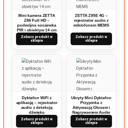
Mini kamera ZETTA
ZETTA Z95E 4G –
Z86 Full HD –
rejestrator audio z
podwójna soczewka
mikrofonem MEMS
PIR i obiektyw 14 cm
Zobacz produkt w
Zobacz produkt w
sklepie
sklepie
Dyktafon WiFi z
Ukryty Mini Dyktafon
aplikacją – rejestrator
Przypinka z
audio z detekcją
Aktywacją Głosem i
dźwięku
Nagrywaniem Audio
Zobacz produkt w
Zobacz produkt w
sklepie
sklepie