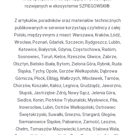
rozwijanych w ekosystemie SZPIEGOWSKI®.
Z artykułów, poradników oraz materiałów technicznych
publikowanych w serwisie korzystają czytelnicy z całej
Polski, między innymi z miast: Warszawa, Kraków, Łódź,
Wrocław, Poznań, Gdańsk, Szczecin, Bydgoszcz, Lublin,
Katowice, Białystok, Gdynia, Częstochowa, Radom,
Sosnowiec, Toruń, Kielce, Rzeszów, Gliwice, Zabrze,
Olsztyn, Bielsko-Biała, Bytom, Zielona Góra, Rybnik, Ruda
Śląska, Tychy, Opole, Gorzów Wielkopolski, Dąbrowa
Górnicza, Płock, Elbląg, Wałbrzych, Włocławek, Tarnów,
Chorzów, Koszalin, Kalisz, Legnica, Grudziądz, Jaworzno,
Słupsk, Jastrzębie-Zdrój, Nowy Sącz, Jelenia Góra,
Siedlce, Konin, Piotrków Trybunalski, Mysłowice, Piła,
Inowrocław, Lubin, Ostrów Wielkopolski, Ostrowiec
Świętokrzyski, Suwałki, Gniezno, Stargard, Głogów,
Siemianowice Śląskie, Pabianice, Zamość, Leszno,
Chełm, Tomaszów Mazowiecki, Łomża, Stalowa Wola,