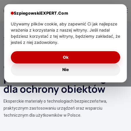
SzpiegowskiEXPERT.Com
Używamy plików cookie, aby zapewnić Ci jak najlepsze
wrażenia z korzystania z naszej witryny. Jeśli nadal
będziesz korzystać z tej witryny, będziemy zakładać, że
Start
/ Mobilne wieże obserwacyjne i systemy patrolowe:
jesteś z niej zadowolony.
technologia dla ochrony obiektów
Mobilne wieże
Ok
obserwacyjne i systemy
Nie
patrolowe: technologia
dla ochrony obiektów
Eksperckie materiały o technologiach bezpieczeństwa,
praktycznym zastosowaniu urządzeń oraz wsparciu
technicznym dla użytkowników w Polsce.