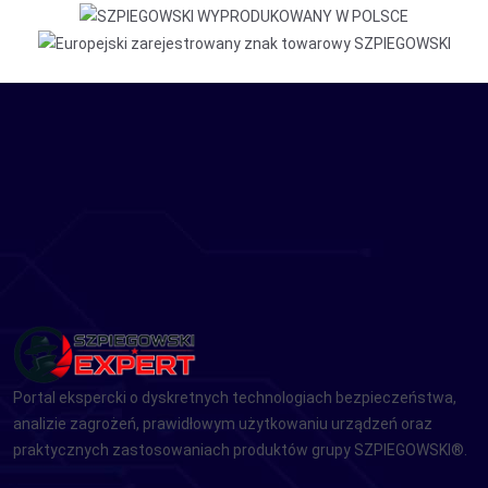
Portal ekspercki o dyskretnych technologiach bezpieczeństwa,
analizie zagrożeń, prawidłowym użytkowaniu urządzeń oraz
praktycznych zastosowaniach produktów grupy SZPIEGOWSKI®.