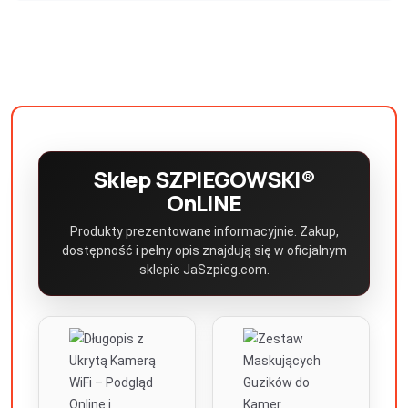
Sklep SZPIEGOWSKI®
OnLINE
Produkty prezentowane informacyjnie. Zakup,
dostępność i pełny opis znajdują się w oficjalnym
sklepie JaSzpieg.com.