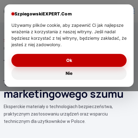
SzpiegowskiEXPERT.Com
Używamy plików cookie, aby zapewnić Ci jak najlepsze
wrażenia z korzystania z naszej witryny. Jeśli nadal
będziesz korzystać z tej witryny, będziemy zakładać, że
Start
/ Jak odczytywać podstawowe parametry techniczne bez
jesteś z niej zadowolony.
marketingowego szumu
Jak odczytywać
Ok
podstawowe parametry
Nie
techniczne bez
marketingowego szumu
Eksperckie materiały o technologiach bezpieczeństwa,
praktycznym zastosowaniu urządzeń oraz wsparciu
technicznym dla użytkowników w Polsce.