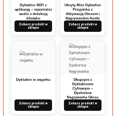
Dyktafon WiFi z
Ukryty Mini Dyktafon
aplikacją – rejestrator
Przypinka z
audio z detekcją
Aktywacją Głosem i
dźwięku
Nagrywaniem Audio
Zobacz produkt w
Zobacz produkt w
sklepie
sklepie
Dyktafon w zegarku
Długopis z
Dyktafonem
Cyfrowym –
Dyskretna
Nagrywarka Głosu
Zobacz produkt w
Zobacz produkt w
sklepie
sklepie