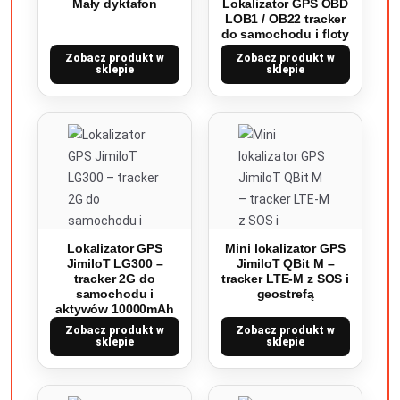
Mały dyktafon
Lokalizator GPS OBD
LOB1 / OB22 tracker
do samochodu i floty
Zobacz produkt w
Zobacz produkt w
sklepie
sklepie
Lokalizator GPS
Mini lokalizator GPS
JimiIoT LG300 –
JimiIoT QBit M –
tracker 2G do
tracker LTE-M z SOS i
samochodu i
geostrefą
aktywów 10000mAh
Zobacz produkt w
Zobacz produkt w
sklepie
sklepie