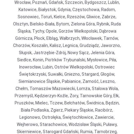
Wrocław, Poznań, Gdańsk, Szczecin, Bydgoszcz, Lublin,
Katowice, Białystok, Gdynia, Częstochowa, Radom,
Sosnowiec, Toruń, Kielce, Rzeszów, Gliwice, Zabrze,
Olsztyn, Bielsko-Biała, Bytom, Zielona Góra, Rybnik, Ruda
Śląska, Tychy, Opole, Gorzów Wielkopolski, Dąbrowa
Górnicza, Płock, Elbląg, Wałbrzych, Włocławek, Tarnów,
Chorzów, Koszalin, Kalisz, Legnica, Grudziądz, Jaworzno,
Słupsk, Jastrzębie-Zdrój, Nowy Sącz, Jelenia Góra,
Siedlce, Konin, Piotrków Trybunalski, Mysłowice, Piła,
Inowrocław, Lubin, Ostrów Wielkopolski, Ostrowiec
Świętokrzyski, Suwałki, Gniezno, Stargard, Głogów,
Siemianowice Śląskie, Pabianice, Zamość, Leszno,
Chełm, Tomaszów Mazowiecki, Łomża, Stalowa Wola,
Przemyśl, Kędzierzyn-Koźle, Żory, Tarnowskie Góry, Ełk,
Pruszków, Mielec, Tczew, Bełchatów, Świdnica, Będzin,
Biała Podlaska, Zgierz, Piekary Śląskie, Racibórz,
Legionowo, Ostrołęka, Świętochłowice, Zawiercie,
Wejherowo, Starachowice, Wodzisław Śląski, Puławy,
Skierniewice, Starogard Gdański, Rumia, Tarnobrzeg,