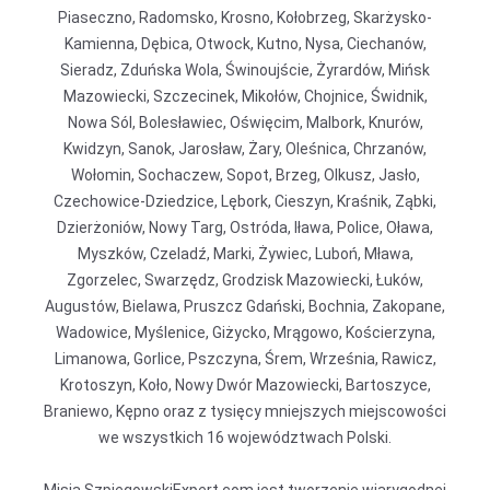
Piaseczno, Radomsko, Krosno, Kołobrzeg, Skarżysko-
Kamienna, Dębica, Otwock, Kutno, Nysa, Ciechanów,
Sieradz, Zduńska Wola, Świnoujście, Żyrardów, Mińsk
Mazowiecki, Szczecinek, Mikołów, Chojnice, Świdnik,
Nowa Sól, Bolesławiec, Oświęcim, Malbork, Knurów,
Kwidzyn, Sanok, Jarosław, Żary, Oleśnica, Chrzanów,
Wołomin, Sochaczew, Sopot, Brzeg, Olkusz, Jasło,
Czechowice-Dziedzice, Lębork, Cieszyn, Kraśnik, Ząbki,
Dzierżoniów, Nowy Targ, Ostróda, Iława, Police, Oława,
Myszków, Czeladź, Marki, Żywiec, Luboń, Mława,
Zgorzelec, Swarzędz, Grodzisk Mazowiecki, Łuków,
Augustów, Bielawa, Pruszcz Gdański, Bochnia, Zakopane,
Wadowice, Myślenice, Giżycko, Mrągowo, Kościerzyna,
Limanowa, Gorlice, Pszczyna, Śrem, Września, Rawicz,
Krotoszyn, Koło, Nowy Dwór Mazowiecki, Bartoszyce,
Braniewo, Kępno oraz z tysięcy mniejszych miejscowości
we wszystkich 16 województwach Polski.