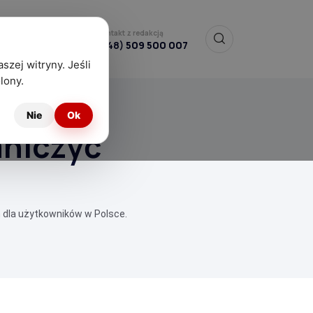
Kontakt z redakcją
(+48)
509 500 007
szej witryny. Jeśli
lony.
Nie
Ok
aniczyć
 dla użytkowników w Polsce.