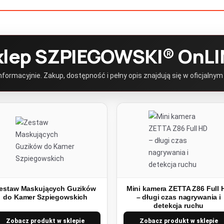
klep SZPIEGOWSKI® OnLI
ormacyjnie. Zakup, dostępność i pełny opis znajdują się w oficjalnym
estaw Maskujących Guzików
Mini kamera ZETTA Z86 Full 
do Kamer Szpiegowskich
– długi czas nagrywania i
detekcja ruchu
Zobacz produkt w sklepie
Zobacz produkt w sklepie