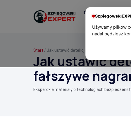
Start
Centrum
SzpiegowskiEX
Wiedzy
Używamy plików coo
nadal będziesz kor
Start
/ Jak ustawić detekcję ruchu, aby ograniczyć 
Jak ustawić det
fałszywe nagra
Eksperckie materiały o technologiach bezpieczeńs