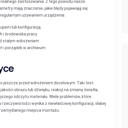
o realnego zastosowania. Z tego powodu nasze
ametry mają znaczenie, jakie błędy pojawiają się
d regularnym używaniem urządzenia.
kupem lub konfiguracją
h i środowiska pracy
ed stałym wdrożeniem
eń i porządek w archiwum
yce
ego jeszcze przed wdrożeniem docelowym. Taki test
kości obrazu lub dźwięku, reakcji na zmianę światła,
ejszego odczytu materiału. Wiele problemów, które
 rzeczywistości wynika z niewłaściwej konfiguracji, słabej
ieprzemyślanego miejsca montażu.