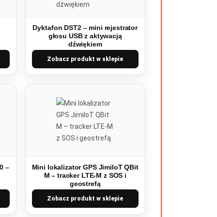
Dyktafon DST2 – mini rejestrator
głosu USB z aktywacją
dźwiękiem
Zobacz produkt w sklepie
0 –
Mini lokalizator GPS JimiIoT QBit
M – tracker LTE-M z SOS i
geostrefą
Zobacz produkt w sklepie