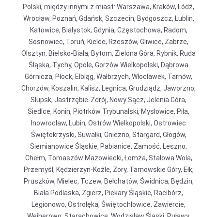
Polski, między innymi z miast: Warszawa, Kraków, Łódź,
Wrocław, Poznań, Gdańsk, Szczecin, Bydgoszcz, Lublin,
Katowice, Białystok, Gdynia, Częstochowa, Radom,
Sosnowiec, Toruń, Kielce, Rzeszów, Gliwice, Zabrze,
Olsztyn, Bielsko-Biała, Bytom, Zielona Góra, Rybnik, Ruda
Śląska, Tychy, Opole, Gorzów Wielkopolski, Dąbrowa
Górnicza, Płock, Elbląg, Wałbrzych, Włocławek, Tarnów,
Chorzów, Koszalin, Kalisz, Legnica, Grudziądz, Jaworzno,
Słupsk, Jastrzębie-Zdrój, Nowy Sącz, Jelenia Góra,
Siedlce, Konin, Piotrków Trybunalski, Mysłowice, Piła,
Inowrocław, Lubin, Ostrów Wielkopolski, Ostrowiec
Świętokrzyski, Suwałki, Gniezno, Stargard, Głogów,
Siemianowice Śląskie, Pabianice, Zamość, Leszno,
Chełm, Tomaszów Mazowiecki, Łomża, Stalowa Wola,
Przemyśl, Kędzierzyn-Koźle, Żory, Tarnowskie Góry, Ełk,
Pruszków, Mielec, Tczew, Bełchatów, Świdnica, Będzin,
Biała Podlaska, Zgierz, Piekary Śląskie, Racibórz,
Legionowo, Ostrołęka, Świętochłowice, Zawiercie,
Wejherowo, Starachowice, Wodzisław Śląski, Puławy,