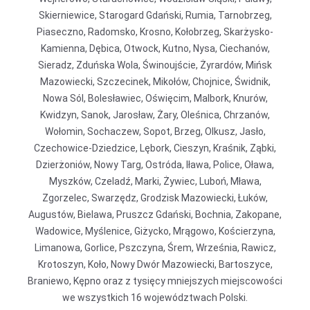
Skierniewice, Starogard Gdański, Rumia, Tarnobrzeg,
Piaseczno, Radomsko, Krosno, Kołobrzeg, Skarżysko-
Kamienna, Dębica, Otwock, Kutno, Nysa, Ciechanów,
Sieradz, Zduńska Wola, Świnoujście, Żyrardów, Mińsk
Mazowiecki, Szczecinek, Mikołów, Chojnice, Świdnik,
Nowa Sól, Bolesławiec, Oświęcim, Malbork, Knurów,
Kwidzyn, Sanok, Jarosław, Żary, Oleśnica, Chrzanów,
Wołomin, Sochaczew, Sopot, Brzeg, Olkusz, Jasło,
Czechowice-Dziedzice, Lębork, Cieszyn, Kraśnik, Ząbki,
Dzierżoniów, Nowy Targ, Ostróda, Iława, Police, Oława,
Myszków, Czeladź, Marki, Żywiec, Luboń, Mława,
Zgorzelec, Swarzędz, Grodzisk Mazowiecki, Łuków,
Augustów, Bielawa, Pruszcz Gdański, Bochnia, Zakopane,
Wadowice, Myślenice, Giżycko, Mrągowo, Kościerzyna,
Limanowa, Gorlice, Pszczyna, Śrem, Września, Rawicz,
Krotoszyn, Koło, Nowy Dwór Mazowiecki, Bartoszyce,
Braniewo, Kępno oraz z tysięcy mniejszych miejscowości
we wszystkich 16 województwach Polski.