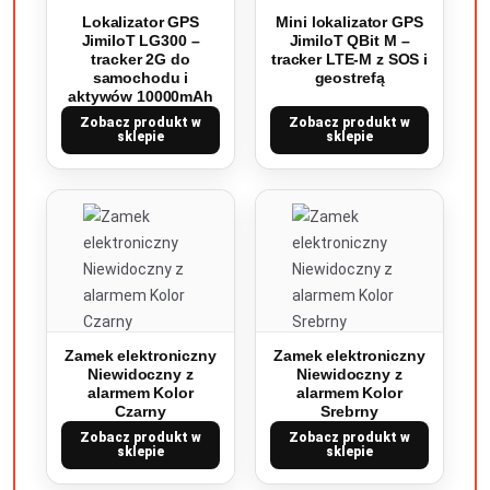
Lokalizator GPS
Mini lokalizator GPS
JimiIoT LG300 –
JimiIoT QBit M –
tracker 2G do
tracker LTE-M z SOS i
samochodu i
geostrefą
aktywów 10000mAh
Zobacz produkt w
Zobacz produkt w
sklepie
sklepie
Zamek elektroniczny
Zamek elektroniczny
Niewidoczny z
Niewidoczny z
alarmem Kolor
alarmem Kolor
Czarny
Srebrny
Zobacz produkt w
Zobacz produkt w
sklepie
sklepie