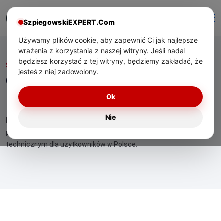
SzpiegowskiEXPERT.Com
Używamy plików cookie, aby zapewnić Ci jak najlepsze
wrażenia z korzystania z naszej witryny. Jeśli nadal
będziesz korzystać z tej witryny, będziemy zakładać, że
Start
/ Ochrona prywatności w hotelach i apartamentach
jesteś z niej zadowolony.
Ochrona prywatności w
hotelach i apartamentach
Ok
Nie
Eksperckie materiały o technologiach bezpieczeństwa,
praktycznym zastosowaniu urządzeń oraz wsparciu
technicznym dla użytkowników w Polsce.