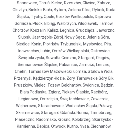
Sosnowiec, Toruń, Kielce, Rzeszów, Gliwice, Zabrze,
Olsztyn, Bielsko-Biała, Bytom, Zielona Góra, Rybnik, Ruda
Śląska, Tychy, Opole, Gorzów Wielkopolski, Dąbrowa
Górnicza, Płock, Elbląg, Wałbrzych, Włocławek, Tarnów,
Chorzów, Koszalin, Kalisz, Legnica, Grudziądz, Jaworzno,
Słupsk, Jastrzębie-Zdrój, Nowy Sącz, Jelenia Góra,
Siedlce, Konin, Piotrków Trybunalski, Mysłowice, Piła,
Inowrocław, Lubin, Ostrów Wielkopolski, Ostrowiec
Świętokrzyski, Suwałki, Gniezno, Stargard, Głogów,
Siemianowice Śląskie, Pabianice, Zamość, Leszno,
Chełm, Tomaszów Mazowiecki, Łomża, Stalowa Wola,
Przemyśl, Kędzierzyn-Koźle, Żory, Tarnowskie Góry, Ełk,
Pruszków, Mielec, Tczew, Bełchatów, Świdnica, Będzin,
Biała Podlaska, Zgierz, Piekary Śląskie, Racibórz,
Legionowo, Ostrołęka, Świętochłowice, Zawiercie,
Wejherowo, Starachowice, Wodzisław Śląski, Puławy,
Skierniewice, Starogard Gdański, Rumia, Tarnobrzeg,
Piaseczno, Radomsko, Krosno, Kołobrzeg, Skarżysko-
Kamienna, Dębica, Otwock, Kutno, Nysa, Ciechanów,