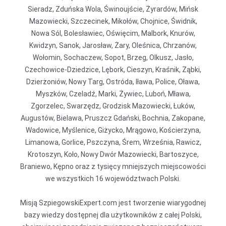
Sieradz, Zduńska Wola, Świnoujście, Żyrardów, Mińsk
Mazowiecki, Szczecinek, Mikołów, Chojnice, Świdnik,
Nowa Sól, Bolesławiec, Oświęcim, Malbork, Knurów,
Kwidzyn, Sanok, Jarosław, Żary, Oleśnica, Chrzanów,
Wołomin, Sochaczew, Sopot, Brzeg, Olkusz, Jasło,
Czechowice-Dziedzice, Lębork, Cieszyn, Kraśnik, Ząbki,
Dzierżoniów, Nowy Targ, Ostróda, Iława, Police, Oława,
Myszków, Czeladź, Marki, Żywiec, Luboń, Mława,
Zgorzelec, Swarzędz, Grodzisk Mazowiecki, Łuków,
Augustów, Bielawa, Pruszcz Gdański, Bochnia, Zakopane,
Wadowice, Myślenice, Giżycko, Mrągowo, Kościerzyna,
Limanowa, Gorlice, Pszczyna, Śrem, Września, Rawicz,
Krotoszyn, Koło, Nowy Dwór Mazowiecki, Bartoszyce,
Braniewo, Kępno oraz z tysięcy mniejszych miejscowości
we wszystkich 16 województwach Polski.
Misją SzpiegowskiExpert.com jest tworzenie wiarygodnej
bazy wiedzy dostępnej dla użytkowników z całej Polski,