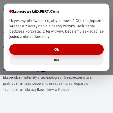
SzpiegowskiEXPERT.Com
Używamy plików cookie, aby zapewnić Ci jak najlepsze
wrażenia z korzystania z naszej witryny. Jeśli nadal
będziesz korzystać z tej witryny, będziemy zakładać, że
Start
/ Co robić, gdy urządzenie wykrywa zbyt wiele źródeł
jesteś z niej zadowolony.
sygnału
Co robić, gdy urządzenie
Ok
wykrywa zbyt wiele
Nie
źródeł sygnału
Eksperckie materiały o technologiach bezpieczeństwa,
praktycznym zastosowaniu urządzeń oraz wsparciu
technicznym dla użytkowników w Polsce.