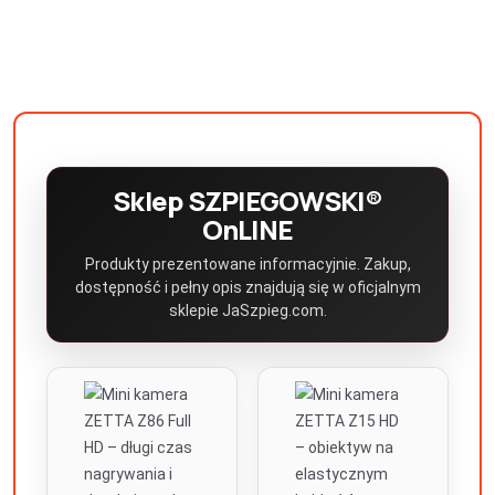
Sklep SZPIEGOWSKI®
OnLINE
Produkty prezentowane informacyjnie. Zakup,
dostępność i pełny opis znajdują się w oficjalnym
sklepie JaSzpieg.com.