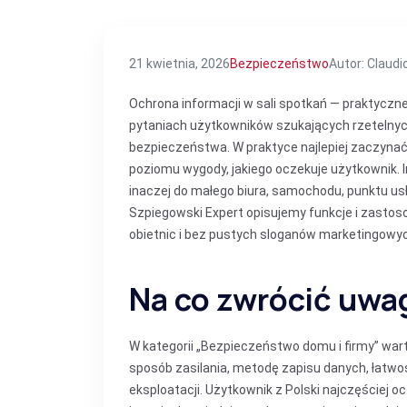
21 kwietnia, 2026
Bezpieczeństwo
Autor: Claud
Ochrona informacji w sali spotkań — praktyczne 
pytaniach użytkowników szukających rzetelny
bezpieczeństwa. W praktyce najlepiej zaczynać 
poziomu wygody, jakiego oczekuje użytkownik. 
inaczej do małego biura, samochodu, punktu us
Szpiegowski Expert opisujemy funkcje i zasto
obietnic i bez pustych sloganów marketingowy
Na co zwrócić uwa
W kategorii „Bezpieczeństwo domu i firmy” wa
sposób zasilania, metodę zapisu danych, łatwoś
eksploatacji. Użytkownik z Polski najczęściej 