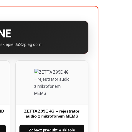
NE
 sklepie JaSzpieg.com.
HD
ZETTA Z95E 4G – rejestrator
i
audio z mikrofonem MEMS
Zobacz produkt w sklepie