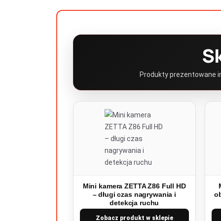
S
Produkty prezentowane inf
Mini kamera ZETTA Z86 Full HD
– długi czas nagrywania i
o
detekcja ruchu
Zobacz produkt w sklepie