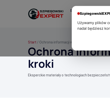
Start
Centrum
SzpiegowskiEX
Wiedzy
Używamy plików coo
nadal będziesz kor
Start
/ Ochrona informacji w sali spotkań — praktyc
Ochrona informa
kroki
Eksperckie materiały o technologiach bezpieczeńs