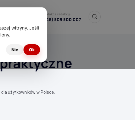
Kontakt z redakcją
(+48)
509 500 007
szej witryny. Jeśli
lony.
Nie
Ok
 praktyczne
 dla użytkowników w Polsce.