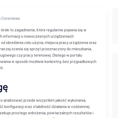
io Corominas
kroki to zagadnienie, które regularnie pojawia się w
ch informacji o nowoczesnych urządzeniach
od określenia celu użycia, miejsca pracy urządzenia oraz
Inaczej ocenia się sprzęt przeznaczony do mieszkania,
ługowego czy pracy terenowej. Dlatego w portalu
sowania w sposób możliwie konkretny, bez przypadkowych
ch.
gę
rto analizować przede wszystkim jakość wykonania,
ć konfiguracji oraz stabilność działania w codziennej
oczekuje prostego wdrożenia, powtarzalnych rezultatów i