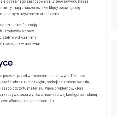
e się do realnego zastosowania. Z tego powodu nasze
ametry mają znaczenie, jakie błędy pojawiają się
d regularnym używaniem urządzenia.
kupem lub konfiguracją
h i środowiska pracy
ed stałym wdrożeniem
eń i porządek w archiwum
yce
ego jeszcze przed wdrożeniem docelowym. Taki test
kości obrazu lub dźwięku, reakcji na zmianę światła,
ejszego odczytu materiału. Wiele problemów, które
 rzeczywistości wynika z niewłaściwej konfiguracji, słabej
ieprzemyślanego miejsca montażu.