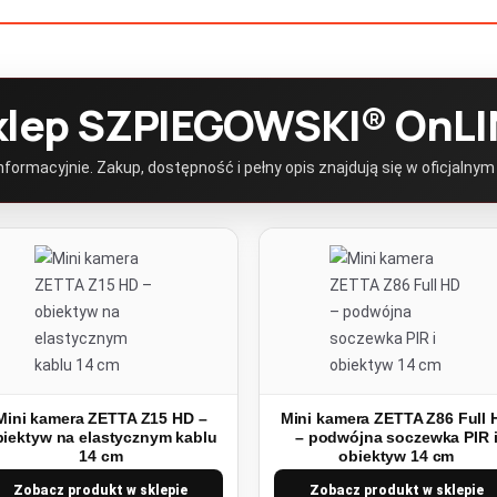
klep SZPIEGOWSKI® OnLI
ormacyjnie. Zakup, dostępność i pełny opis znajdują się w oficjalnym
Mini kamera ZETTA Z15 HD –
Mini kamera ZETTA Z86 Full 
biektyw na elastycznym kablu
– podwójna soczewka PIR 
14 cm
obiektyw 14 cm
Zobacz produkt w sklepie
Zobacz produkt w sklepie