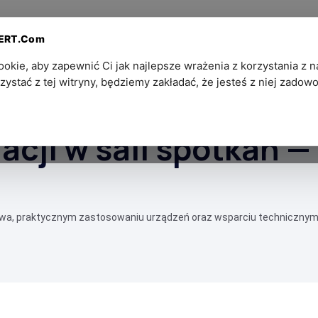
Dla
Kontakt — Ekosystem
PERT.Com
Partnerów
SZPIEGOWSKI®
kie, aby zapewnić Ci jak najlepsze wrażenia z korzystania z na
zystać z tej witryny, będziemy zakładać, że jesteś z niej zadowo
zne kroki
cji w sali spotkań —
twa, praktycznym zastosowaniu urządzeń oraz wsparciu technicznym