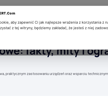
Dla
Kontakt — Ekosystem
PERT.Com
Partnerów
SZPIEGOWSKI®
kie, aby zapewnić Ci jak najlepsze wrażenia z korzystania z na
zystać z tej witryny, będziemy zakładać, że jesteś z niej zadowo
ia techniczne
owe: fakty, mity i og
twa, praktycznym zastosowaniu urządzeń oraz wsparciu technicznym