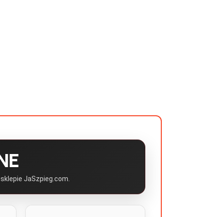
NE
 sklepie JaSzpieg.com.