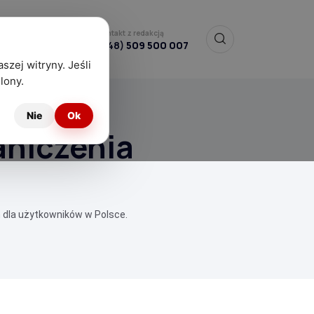
Kontakt z redakcją
(+48)
509 500 007
szej witryny. Jeśli
lony.
Nie
Ok
raniczenia
 dla użytkowników w Polsce.