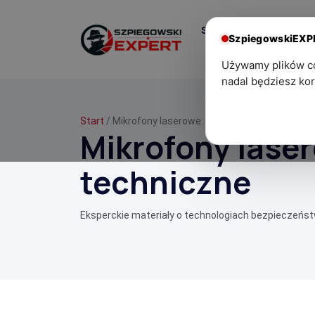
Start
Centrum
SzpiegowskiEX
Wiedzy
Używamy plików coo
nadal będziesz kor
Start
/ Mikrofony laserowe: fakty, mity i ograniczen
Mikrofony laser
techniczne
Eksperckie materiały o technologiach bezpieczeńs