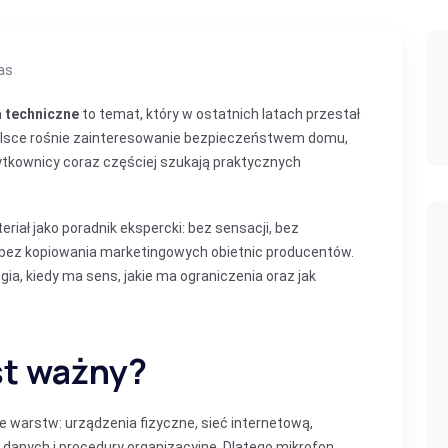
as
a techniczne
to temat, który w ostatnich latach przestał
olsce rośnie zainteresowanie bezpieczeństwem domu,
ytkownicy coraz częściej szukają praktycznych
ał jako poradnik ekspercki: bez sensacji, bez
 bez kopiowania marketingowych obietnic producentów.
gia, kiedy ma sens, jakie ma ograniczenia oraz jak
st ważny?
 warstw: urządzenia fizyczne, sieć internetową,
ę danych i procedury organizacyjne. Dlatego mikrofon