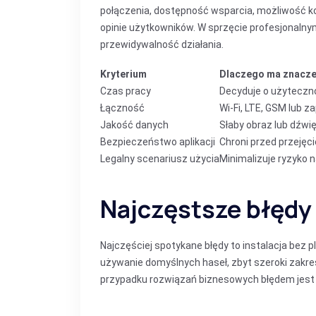
połączenia, dostępność wsparcia, możliwość kon
opinie użytkowników. W sprzęcie profesjonalnym
przewidywalność działania.
Kryterium
Dlaczego ma znacze
Czas pracy
Decyduje o użyteczno
Łączność
Wi‑Fi, LTE, GSM lub z
Jakość danych
Słaby obraz lub dźwi
Bezpieczeństwo aplikacji
Chroni przed przejęc
Legalny scenariusz użycia
Minimalizuje ryzyko 
Najczęstsze błęd
Najczęściej spotykane błędy to instalacja bez p
używanie domyślnych haseł, zbyt szeroki zakre
przypadku rozwiązań biznesowych błędem jest 