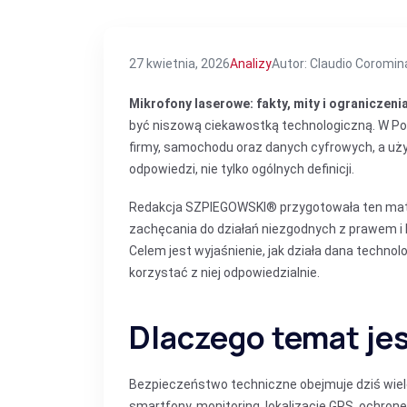
27 kwietnia, 2026
Analizy
Autor: Claudio Coromin
Mikrofony laserowe: fakty, mity i ograniczeni
być niszową ciekawostką technologiczną. W P
firmy, samochodu oraz danych cyfrowych, a uż
odpowiedzi, nie tylko ogólnych definicji.
Redakcja SZPIEGOWSKI® przygotowała ten materi
zachęcania do działań niezgodnych z prawem i
Celem jest wyjaśnienie, jak działa dana technolo
korzystać z niej odpowiedzialnie.
Dlaczego temat je
Bezpieczeństwo techniczne obejmuje dziś wiele
smartfony, monitoring, lokalizację GPS, ochron