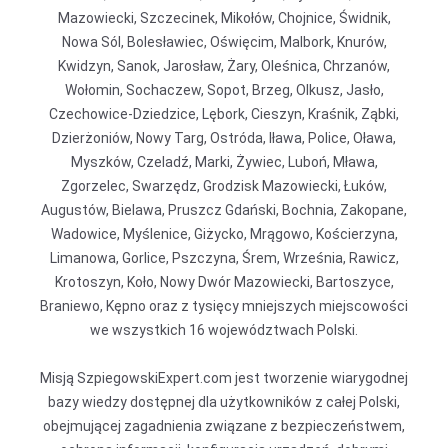
Mazowiecki, Szczecinek, Mikołów, Chojnice, Świdnik,
Nowa Sól, Bolesławiec, Oświęcim, Malbork, Knurów,
Kwidzyn, Sanok, Jarosław, Żary, Oleśnica, Chrzanów,
Wołomin, Sochaczew, Sopot, Brzeg, Olkusz, Jasło,
Czechowice-Dziedzice, Lębork, Cieszyn, Kraśnik, Ząbki,
Dzierżoniów, Nowy Targ, Ostróda, Iława, Police, Oława,
Myszków, Czeladź, Marki, Żywiec, Luboń, Mława,
Zgorzelec, Swarzędz, Grodzisk Mazowiecki, Łuków,
Augustów, Bielawa, Pruszcz Gdański, Bochnia, Zakopane,
Wadowice, Myślenice, Giżycko, Mrągowo, Kościerzyna,
Limanowa, Gorlice, Pszczyna, Śrem, Września, Rawicz,
Krotoszyn, Koło, Nowy Dwór Mazowiecki, Bartoszyce,
Braniewo, Kępno oraz z tysięcy mniejszych miejscowości
we wszystkich 16 województwach Polski.
Misją SzpiegowskiExpert.com jest tworzenie wiarygodnej
bazy wiedzy dostępnej dla użytkowników z całej Polski,
obejmującej zagadnienia związane z bezpieczeństwem,