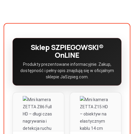
Sklep SZPIEGOWSKI®
OnLINE
Produkty prezentowane informacyjnie. Zakup,
dostępność i pełny opis znajdują się w oficjalnym
sklepie JaSzpieg.com.