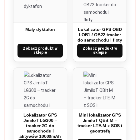
Mały dyktafon
Lokalizator GPS OBD
LOB1 / OB22 tracker
do samochodu i floty
Zobacz produkt w
Zobacz produkt w
sklepie
sklepie
Lokalizator GPS
Mini lokalizator GPS
JimiIoT LG300 –
JimiIoT QBit M –
tracker 2G do
tracker LTE-M z SOS i
samochodu i
geostrefą
aktywów 10000mAh