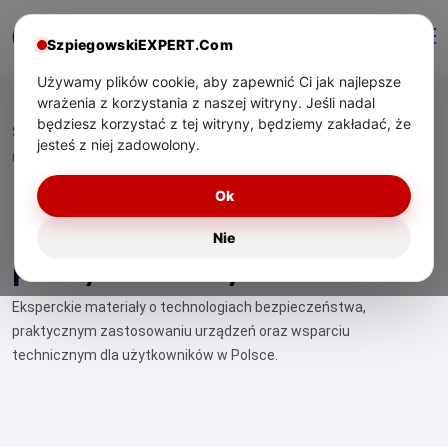
SzpiegowskiEXPERT.Com
Używamy plików cookie, aby zapewnić Ci jak najlepsze
wrażenia z korzystania z naszej witryny. Jeśli nadal
będziesz korzystać z tej witryny, będziemy zakładać, że
Start
/ Kamera z detekcją ruchu a nagrywanie ciągłe — plusy i
jesteś z niej zadowolony.
minusy
Kamera z detekcją ruchu a
Ok
nagrywanie ciągłe —
Nie
plusy i minusy
Eksperckie materiały o technologiach bezpieczeństwa,
praktycznym zastosowaniu urządzeń oraz wsparciu
technicznym dla użytkowników w Polsce.