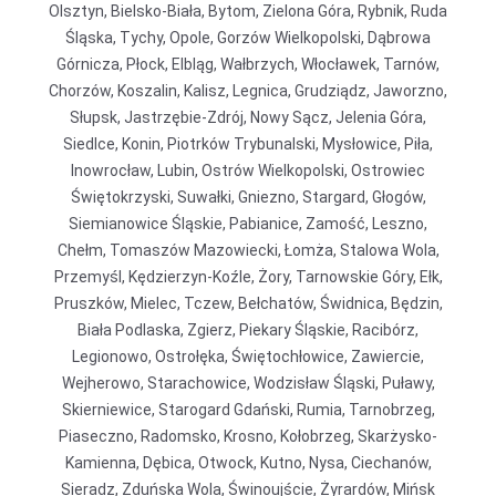
Olsztyn, Bielsko-Biała, Bytom, Zielona Góra, Rybnik, Ruda
Śląska, Tychy, Opole, Gorzów Wielkopolski, Dąbrowa
Górnicza, Płock, Elbląg, Wałbrzych, Włocławek, Tarnów,
Chorzów, Koszalin, Kalisz, Legnica, Grudziądz, Jaworzno,
Słupsk, Jastrzębie-Zdrój, Nowy Sącz, Jelenia Góra,
Siedlce, Konin, Piotrków Trybunalski, Mysłowice, Piła,
Inowrocław, Lubin, Ostrów Wielkopolski, Ostrowiec
Świętokrzyski, Suwałki, Gniezno, Stargard, Głogów,
Siemianowice Śląskie, Pabianice, Zamość, Leszno,
Chełm, Tomaszów Mazowiecki, Łomża, Stalowa Wola,
Przemyśl, Kędzierzyn-Koźle, Żory, Tarnowskie Góry, Ełk,
Pruszków, Mielec, Tczew, Bełchatów, Świdnica, Będzin,
Biała Podlaska, Zgierz, Piekary Śląskie, Racibórz,
Legionowo, Ostrołęka, Świętochłowice, Zawiercie,
Wejherowo, Starachowice, Wodzisław Śląski, Puławy,
Skierniewice, Starogard Gdański, Rumia, Tarnobrzeg,
Piaseczno, Radomsko, Krosno, Kołobrzeg, Skarżysko-
Kamienna, Dębica, Otwock, Kutno, Nysa, Ciechanów,
Sieradz, Zduńska Wola, Świnoujście, Żyrardów, Mińsk