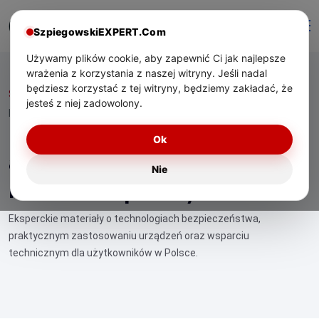
SzpiegowskiEXPERT.Com
Używamy plików cookie, aby zapewnić Ci jak najlepsze
wrażenia z korzystania z naszej witryny. Jeśli nadal
będziesz korzystać z tej witryny, będziemy zakładać, że
Start
/ Detektor RF kontra analizator sygnałów — różnice w
jesteś z niej zadowolony.
praktyce
Detektor RF kontra
Ok
analizator sygnałów —
Nie
różnice w praktyce
Eksperckie materiały o technologiach bezpieczeństwa,
praktycznym zastosowaniu urządzeń oraz wsparciu
technicznym dla użytkowników w Polsce.