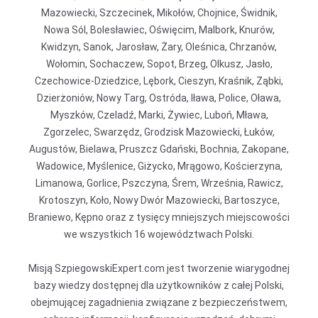
Mazowiecki, Szczecinek, Mikołów, Chojnice, Świdnik,
Nowa Sól, Bolesławiec, Oświęcim, Malbork, Knurów,
Kwidzyn, Sanok, Jarosław, Żary, Oleśnica, Chrzanów,
Wołomin, Sochaczew, Sopot, Brzeg, Olkusz, Jasło,
Czechowice-Dziedzice, Lębork, Cieszyn, Kraśnik, Ząbki,
Dzierżoniów, Nowy Targ, Ostróda, Iława, Police, Oława,
Myszków, Czeladź, Marki, Żywiec, Luboń, Mława,
Zgorzelec, Swarzędz, Grodzisk Mazowiecki, Łuków,
Augustów, Bielawa, Pruszcz Gdański, Bochnia, Zakopane,
Wadowice, Myślenice, Giżycko, Mrągowo, Kościerzyna,
Limanowa, Gorlice, Pszczyna, Śrem, Września, Rawicz,
Krotoszyn, Koło, Nowy Dwór Mazowiecki, Bartoszyce,
Braniewo, Kępno oraz z tysięcy mniejszych miejscowości
we wszystkich 16 województwach Polski.
Misją SzpiegowskiExpert.com jest tworzenie wiarygodnej
bazy wiedzy dostępnej dla użytkowników z całej Polski,
obejmującej zagadnienia związane z bezpieczeństwem,