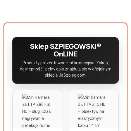
Sklep SZPIEGOWSKI®
OnLINE
Produkty prezentowane informacyjnie. Zakup,
dostępność i pełny opis znajdują się w oficjalnym
sklepie JaSzpieg.com.