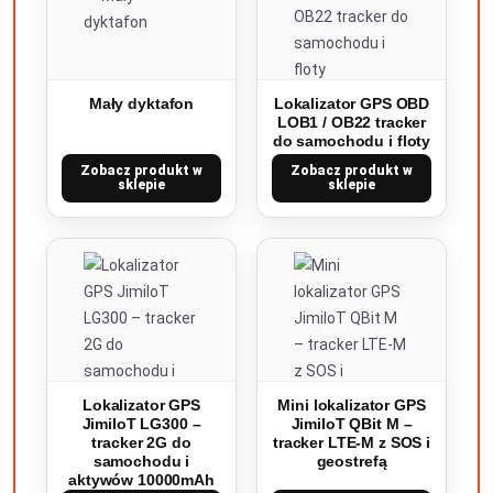
Mały dyktafon
Lokalizator GPS OBD
LOB1 / OB22 tracker
do samochodu i floty
Zobacz produkt w
Zobacz produkt w
sklepie
sklepie
Lokalizator GPS
Mini lokalizator GPS
JimiIoT LG300 –
JimiIoT QBit M –
tracker 2G do
tracker LTE-M z SOS i
samochodu i
geostrefą
aktywów 10000mAh