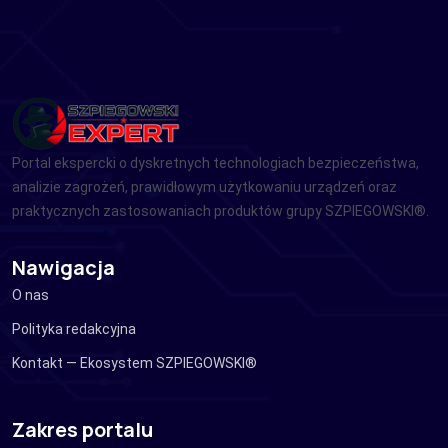
Portal ekspercki o dyskretnych technologiach bezpieczeństwa,
analizie zagrożeń, prawidłowym użytkowaniu urządzeń oraz
praktycznych zastosowaniach produktów grupy SZPIEGOWSKI®.
Nawigacja
O nas
Polityka redakcyjna
Kontakt — Ekosystem SZPIEGOWSKI®
Zakres portalu