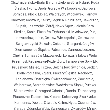
Olsztyn, Bielsko-Biała, Bytom, Zielona Góra, Rybnik, Ruda
Śląska, Tychy, Opole, Gorzów Wielkopolski, Dąbrowa
Górnicza, Płock, Elbląg, Wałbrzych, Włocławek, Tarnów,
Chorzów, Koszalin, Kalisz, Legnica, Grudziądz, Jaworzno,
Słupsk, Jastrzębie-Zdrój, Nowy Sącz, Jelenia Góra,
Siedlce, Konin, Piotrków Trybunalski, Mysłowice, Piła,
Inowrocław, Lubin, Ostrów Wielkopolski, Ostrowiec
Świętokrzyski, Suwałki, Gniezno, Stargard, Głogów,
Siemianowice Śląskie, Pabianice, Zamość, Leszno,
Chełm, Tomaszów Mazowiecki, Łomża, Stalowa Wola,
Przemyśl, Kędzierzyn-Koźle, Żory, Tarnowskie Góry, Ełk,
Pruszków, Mielec, Tczew, Bełchatów, Świdnica, Będzin,
Biała Podlaska, Zgierz, Piekary Śląskie, Racibórz,
Legionowo, Ostrołęka, Świętochłowice, Zawiercie,
Wejherowo, Starachowice, Wodzisław Śląski, Puławy,
Skierniewice, Starogard Gdański, Rumia, Tarnobrzeg,
Piaseczno, Radomsko, Krosno, Kołobrzeg, Skarżysko-
Kamienna, Dębica, Otwock, Kutno, Nysa, Ciechanów,
Sieradz, Zduńska Wola, Świnoujście, Żyrardów, Mińsk