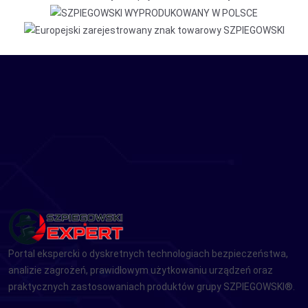
Portal ekspercki o dyskretnych technologiach bezpieczeństwa,
analizie zagrożeń, prawidłowym użytkowaniu urządzeń oraz
praktycznych zastosowaniach produktów grupy SZPIEGOWSKI®.