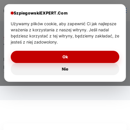
SzpiegowskiEXPERT.Com
Używamy plików cookie, aby zapewnić Ci jak najlepsze
wrażenia z korzystania z naszej witryny. Jeśli nadal
będziesz korzystać z tej witryny, będziemy zakładać, że
Start
/ Tag:
zoom optyczny
jesteś z niej zadowolony.
Tag:
zoom optyczny
Ok
Eksperckie materiały o technologiach bezpieczeństwa,
praktycznym zastosowaniu urządzeń oraz wsparciu
Nie
technicznym dla użytkowników w Polsce.