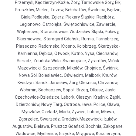
Przemyśl, Kędzierzyn-Koźle, Żory, Tarnowskie Góry, Ełk,
Pruszków, Mielec, Tczew, Bełchatów, Świdnica, Będzin,
Biała Podlaska, Zgierz, Piekary Śląskie, Racibórz,
Legionowo, Ostrołęka, Świętochłowice, Zawiercie,
Wejherowo, Starachowice, Wodzisław Śląski, Puławy,
Skierniewice, Starogard Gdański, Rumia, Tarnobrzeg,
Piaseczno, Radomsko, Krosno, Kołobrzeg, Skarżysko-
Kamienna, Dębica, Otwock, Kutno, Nysa, Ciechanów,
Sieradz, Zduńska Wola, Świnoujście, Żyrardów, Mińsk
Mazowiecki, Szczecinek, Mikołów, Chojnice, Świdnik,
Nowa Sól, Bolesławiec, Oświęcim, Malbork, Knurów,
Kwidzyn, Sanok, Jarosław, Żary, Oleśnica, Chrzanów,
Wołomin, Sochaczew, Sopot, Brzeg, Olkusz, Jasło,
Czechowice-Dziedzice, Lębork, Cieszyn, Kraśnik, Ząbki,
Dzierżoniów, Nowy Targ, Ostróda, Iława, Police, Oława,
Myszków, Czeladź, Marki, Żywiec, Luboń, Mława,
Zgorzelec, Swarzędz, Grodzisk Mazowiecki, Łuków,
Augustów, Bielawa, Pruszcz Gdański, Bochnia, Zakopane,
Wadowice, Myślenice, Giżycko, Mrągowo, Kościerzyna,