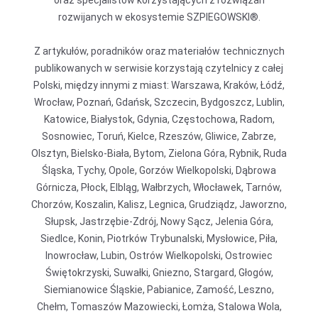
oraz specjalistów korzystających z rozwiązań
rozwijanych w ekosystemie SZPIEGOWSKI®.
Z artykułów, poradników oraz materiałów technicznych
publikowanych w serwisie korzystają czytelnicy z całej
Polski, między innymi z miast: Warszawa, Kraków, Łódź,
Wrocław, Poznań, Gdańsk, Szczecin, Bydgoszcz, Lublin,
Katowice, Białystok, Gdynia, Częstochowa, Radom,
Sosnowiec, Toruń, Kielce, Rzeszów, Gliwice, Zabrze,
Olsztyn, Bielsko-Biała, Bytom, Zielona Góra, Rybnik, Ruda
Śląska, Tychy, Opole, Gorzów Wielkopolski, Dąbrowa
Górnicza, Płock, Elbląg, Wałbrzych, Włocławek, Tarnów,
Chorzów, Koszalin, Kalisz, Legnica, Grudziądz, Jaworzno,
Słupsk, Jastrzębie-Zdrój, Nowy Sącz, Jelenia Góra,
Siedlce, Konin, Piotrków Trybunalski, Mysłowice, Piła,
Inowrocław, Lubin, Ostrów Wielkopolski, Ostrowiec
Świętokrzyski, Suwałki, Gniezno, Stargard, Głogów,
Siemianowice Śląskie, Pabianice, Zamość, Leszno,
Chełm, Tomaszów Mazowiecki, Łomża, Stalowa Wola,