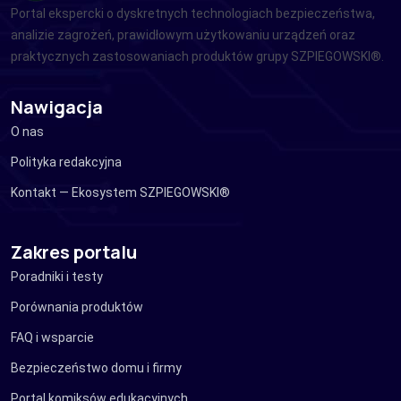
Portal ekspercki o dyskretnych technologiach bezpieczeństwa,
analizie zagrożeń, prawidłowym użytkowaniu urządzeń oraz
praktycznych zastosowaniach produktów grupy SZPIEGOWSKI®.
Nawigacja
O nas
Polityka redakcyjna
Kontakt — Ekosystem SZPIEGOWSKI®
Zakres portalu
Poradniki i testy
Porównania produktów
FAQ i wsparcie
Bezpieczeństwo domu i firmy
Portal komiksów edukacyjnych