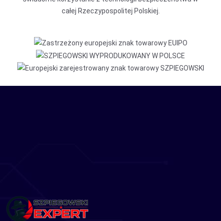
całej Rzeczypospolitej Polskiej.