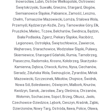
Inowrocław, Lubin, Ostrów Wielkopolski, Ostrowiec
Świętokrzyski, Suwałki, Gniezno, Stargard, Głogów,
Siemianowice Śląskie, Pabianice, Zamość, Leszno,
Chełm, Tomaszów Mazowiecki, Łomża, Stalowa Wola,
Przemyśl, Kędzierzyn-Koźle, Żory, Tarnowskie Góry, Ełk,
Pruszków, Mielec, Tczew, Bełchatów, Świdnica, Będzin,
Biała Podlaska, Zgierz, Piekary Śląskie, Racibórz,
Legionowo, Ostrołęka, Świętochłowice, Zawiercie,
Wejherowo, Starachowice, Wodzisław Śląski, Puławy,
Skierniewice, Starogard Gdański, Rumia, Tarnobrzeg,
Piaseczno, Radomsko, Krosno, Kołobrzeg, Skarżysko-
Kamienna, Dębica, Otwock, Kutno, Nysa, Ciechanów,
Sieradz, Zduńska Wola, Świnoujście, Żyrardów, Mińsk
Mazowiecki, Szczecinek, Mikołów, Chojnice, Świdnik,
Nowa Sól, Bolesławiec, Oświęcim, Malbork, Knurów,
Kwidzyn, Sanok, Jarosław, Żary, Oleśnica, Chrzanów,
Wołomin, Sochaczew, Sopot, Brzeg, Olkusz, Jasło,
Czechowice-Dziedzice, Lębork, Cieszyn, Kraśnik, Ząbki,
Dzierżoniów, Nowy Targ, Ostróda, Iława, Police, Oława,