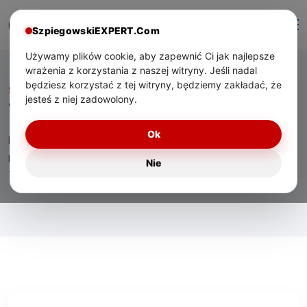
SzpiegowskiEXPERT.Com
Używamy plików cookie, aby zapewnić Ci jak najlepsze
wrażenia z korzystania z naszej witryny. Jeśli nadal
będziesz korzystać z tej witryny, będziemy zakładać, że
Start
/ Tag:
poradnik
jesteś z niej zadowolony.
Tag:
poradnik
Ok
Eksperckie materiały o technologiach bezpieczeństwa,
praktycznym zastosowaniu urządzeń oraz wsparciu
Nie
technicznym dla użytkowników w Polsce.