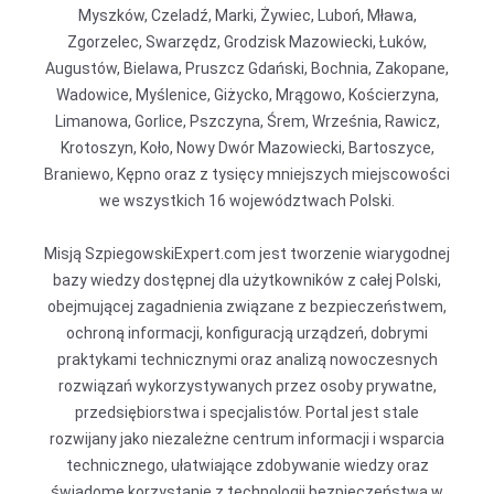
Myszków, Czeladź, Marki, Żywiec, Luboń, Mława,
Zgorzelec, Swarzędz, Grodzisk Mazowiecki, Łuków,
Augustów, Bielawa, Pruszcz Gdański, Bochnia, Zakopane,
Wadowice, Myślenice, Giżycko, Mrągowo, Kościerzyna,
Limanowa, Gorlice, Pszczyna, Śrem, Września, Rawicz,
Krotoszyn, Koło, Nowy Dwór Mazowiecki, Bartoszyce,
Braniewo, Kępno oraz z tysięcy mniejszych miejscowości
we wszystkich 16 województwach Polski.
Misją SzpiegowskiExpert.com jest tworzenie wiarygodnej
bazy wiedzy dostępnej dla użytkowników z całej Polski,
obejmującej zagadnienia związane z bezpieczeństwem,
ochroną informacji, konfiguracją urządzeń, dobrymi
praktykami technicznymi oraz analizą nowoczesnych
rozwiązań wykorzystywanych przez osoby prywatne,
przedsiębiorstwa i specjalistów. Portal jest stale
rozwijany jako niezależne centrum informacji i wsparcia
technicznego, ułatwiające zdobywanie wiedzy oraz
świadome korzystanie z technologii bezpieczeństwa w