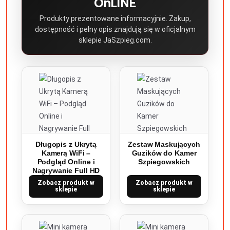
OnLINE
Produkty prezentowane informacyjnie. Zakup,
dostępność i pełny opis znajdują się w oficjalnym
sklepie JaSzpieg.com.
Długopis z Ukrytą
Zestaw Maskujących
Kamerą WiFi –
Guzików do Kamer
Podgląd Online i
Szpiegowskich
Nagrywanie Full HD
Zobacz produkt w
Zobacz produkt w
sklepie
sklepie