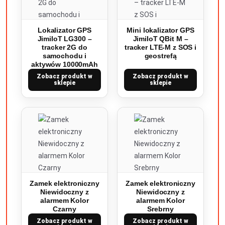
Lokalizator GPS
Mini lokalizator GPS
JimiIoT LG300 –
JimiIoT QBit M –
tracker 2G do
tracker LTE-M z SOS i
samochodu i
geostrefą
aktywów 10000mAh
Zobacz produkt w
Zobacz produkt w
sklepie
sklepie
Zamek elektroniczny
Zamek elektroniczny
Niewidoczny z
Niewidoczny z
alarmem Kolor
alarmem Kolor
Czarny
Srebrny
Zobacz produkt w
Zobacz produkt w