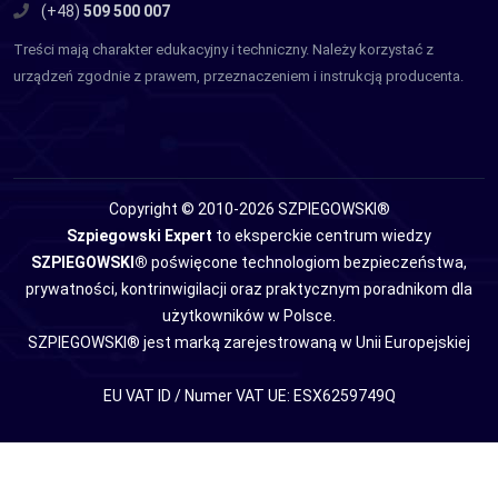
(+48)
509 500 007
Treści mają charakter edukacyjny i techniczny. Należy korzystać z
urządzeń zgodnie z prawem, przeznaczeniem i instrukcją producenta.
Copyright © 2010-2026 SZPIEGOWSKI®
Szpiegowski Expert
to eksperckie centrum wiedzy
SZPIEGOWSKI®
poświęcone technologiom bezpieczeństwa,
prywatności, kontrinwigilacji oraz praktycznym poradnikom dla
użytkowników w Polsce.
SZPIEGOWSKI® jest marką zarejestrowaną w Unii Europejskiej
EU VAT ID / Numer VAT UE: ESX6259749Q