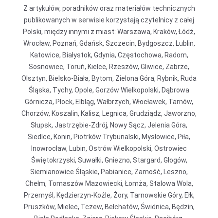
Z artykułów, poradników oraz materiałów technicznych
publikowanych w serwisie korzystają czytelnicy z całej
Polski, między innymi z miast: Warszawa, Kraków, Łódź,
Wrocław, Poznań, Gdańsk, Szczecin, Bydgoszcz, Lublin,
Katowice, Białystok, Gdynia, Częstochowa, Radom,
Sosnowiec, Toruń, Kielce, Rzeszów, Gliwice, Zabrze,
Olsztyn, Bielsko-Biała, Bytom, Zielona Góra, Rybnik, Ruda
Śląska, Tychy, Opole, Gorzów Wielkopolski, Dąbrowa
Górnicza, Płock, Elbląg, Wałbrzych, Włocławek, Tarnów,
Chorzów, Koszalin, Kalisz, Legnica, Grudziądz, Jaworzno,
Słupsk, Jastrzębie-Zdrój, Nowy Sącz, Jelenia Góra,
Siedlce, Konin, Piotrków Trybunalski, Mysłowice, Piła,
Inowrocław, Lubin, Ostrów Wielkopolski, Ostrowiec
Świętokrzyski, Suwałki, Gniezno, Stargard, Głogów,
Siemianowice Śląskie, Pabianice, Zamość, Leszno,
Chełm, Tomaszów Mazowiecki, Łomża, Stalowa Wola,
Przemyśl, Kędzierzyn-Koźle, Żory, Tarnowskie Góry, Ełk,
Pruszków, Mielec, Tczew, Bełchatów, Świdnica, Będzin,