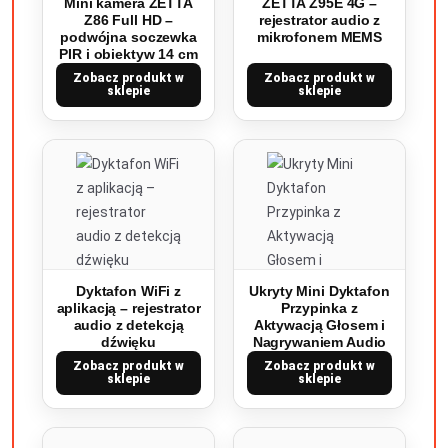
Mini kamera ZETTA
ZETTA Z95E 4G –
Z86 Full HD –
rejestrator audio z
podwójna soczewka
mikrofonem MEMS
PIR i obiektyw 14 cm
Zobacz produkt w
Zobacz produkt w
sklepie
sklepie
Dyktafon WiFi z
Ukryty Mini Dyktafon
aplikacją – rejestrator
Przypinka z
audio z detekcją
Aktywacją Głosem i
dźwięku
Nagrywaniem Audio
Zobacz produkt w
Zobacz produkt w
sklepie
sklepie