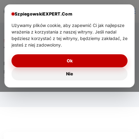
SzpiegowskiEXPERT.Com
Używamy plików cookie, aby zapewnić Ci jak najlepsze
wrażenia z korzystania z naszej witryny. Jeśli nadal
będziesz korzystać z tej witryny, będziemy zakładać, że
Start
/ Tag:
monitoring sklepu
jesteś z niej zadowolony.
Tag:
monitoring sklepu
Ok
Eksperckie materiały o technologiach bezpieczeństwa,
praktycznym zastosowaniu urządzeń oraz wsparciu
Nie
technicznym dla użytkowników w Polsce.