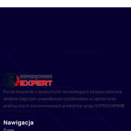
Portal ekspercki o dyskretnych technologiach bezpieczeństwa,
analizie zagrożeń, prawidłowym użytkowaniu urządzeń oraz
praktycznych zastosowaniach produktów grupy SZPIEGOWSKI®.
Nawigacja
O nas