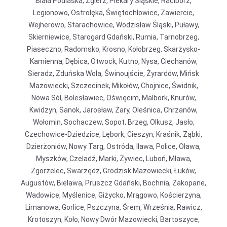
Biała Podlaska, Zgierz, Piekary Śląskie, Racibórz,
Legionowo, Ostrołęka, Świętochłowice, Zawiercie,
Wejherowo, Starachowice, Wodzisław Śląski, Puławy,
Skierniewice, Starogard Gdański, Rumia, Tarnobrzeg,
Piaseczno, Radomsko, Krosno, Kołobrzeg, Skarżysko-
Kamienna, Dębica, Otwock, Kutno, Nysa, Ciechanów,
Sieradz, Zduńska Wola, Świnoujście, Żyrardów, Mińsk
Mazowiecki, Szczecinek, Mikołów, Chojnice, Świdnik,
Nowa Sól, Bolesławiec, Oświęcim, Malbork, Knurów,
Kwidzyn, Sanok, Jarosław, Żary, Oleśnica, Chrzanów,
Wołomin, Sochaczew, Sopot, Brzeg, Olkusz, Jasło,
Czechowice-Dziedzice, Lębork, Cieszyn, Kraśnik, Ząbki,
Dzierżoniów, Nowy Targ, Ostróda, Iława, Police, Oława,
Myszków, Czeladź, Marki, Żywiec, Luboń, Mława,
Zgorzelec, Swarzędz, Grodzisk Mazowiecki, Łuków,
Augustów, Bielawa, Pruszcz Gdański, Bochnia, Zakopane,
Wadowice, Myślenice, Giżycko, Mrągowo, Kościerzyna,
Limanowa, Gorlice, Pszczyna, Śrem, Września, Rawicz,
Krotoszyn, Koło, Nowy Dwór Mazowiecki, Bartoszyce,