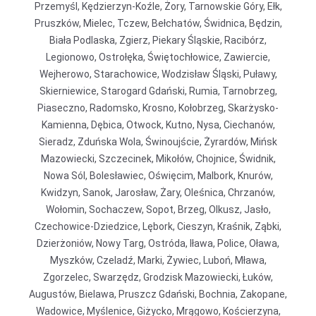
Przemyśl, Kędzierzyn-Koźle, Żory, Tarnowskie Góry, Ełk,
Pruszków, Mielec, Tczew, Bełchatów, Świdnica, Będzin,
Biała Podlaska, Zgierz, Piekary Śląskie, Racibórz,
Legionowo, Ostrołęka, Świętochłowice, Zawiercie,
Wejherowo, Starachowice, Wodzisław Śląski, Puławy,
Skierniewice, Starogard Gdański, Rumia, Tarnobrzeg,
Piaseczno, Radomsko, Krosno, Kołobrzeg, Skarżysko-
Kamienna, Dębica, Otwock, Kutno, Nysa, Ciechanów,
Sieradz, Zduńska Wola, Świnoujście, Żyrardów, Mińsk
Mazowiecki, Szczecinek, Mikołów, Chojnice, Świdnik,
Nowa Sól, Bolesławiec, Oświęcim, Malbork, Knurów,
Kwidzyn, Sanok, Jarosław, Żary, Oleśnica, Chrzanów,
Wołomin, Sochaczew, Sopot, Brzeg, Olkusz, Jasło,
Czechowice-Dziedzice, Lębork, Cieszyn, Kraśnik, Ząbki,
Dzierżoniów, Nowy Targ, Ostróda, Iława, Police, Oława,
Myszków, Czeladź, Marki, Żywiec, Luboń, Mława,
Zgorzelec, Swarzędz, Grodzisk Mazowiecki, Łuków,
Augustów, Bielawa, Pruszcz Gdański, Bochnia, Zakopane,
Wadowice, Myślenice, Giżycko, Mrągowo, Kościerzyna,