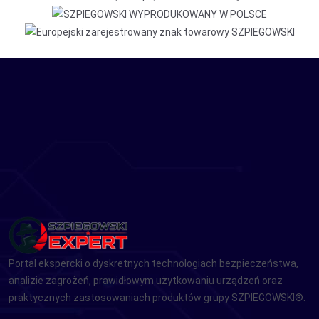
Portal ekspercki o dyskretnych technologiach bezpieczeństwa,
analizie zagrożeń, prawidłowym użytkowaniu urządzeń oraz
praktycznych zastosowaniach produktów grupy SZPIEGOWSKI®.