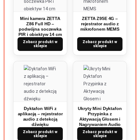
Mini kamera ZETTA
ZETTA Z95E 4G –
Z86 Full HD –
rejestrator audio z
podwójna soczewka
mikrofonem MEMS
PIR i obiektyw 14 cm
Zobacz produkt w
Zobacz produkt w
sklepie
sklepie
Dyktafon WiFi z
Ukryty Mini Dyktafon
aplikacją – rejestrator
Przypinka z
audio z detekcją
Aktywacją Głosem i
dźwięku
Nagrywaniem Audio
Zobacz produkt w
Zobacz produkt w
sklepie
sklepie