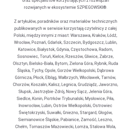
oraz specjalistów korzystających z rozwiązań
rozwijanych w ekosystemie SZPIEGOWSKI®.
Z artykułów, poradników oraz materiałów technicznych
publikowanych w serwisie korzystają czytelnicy z całej
Polski, między innymi z miast: Warszawa, Kraków, Łódź,
Wrocław, Poznań, Gdańsk, Szczecin, Bydgoszcz, Lublin,
Katowice, Białystok, Gdynia, Częstochowa, Radom,
Sosnowiec, Toruń, Kielce, Rzeszów, Gliwice, Zabrze,
Olsztyn, Bielsko-Biała, Bytom, Zielona Góra, Rybnik, Ruda
Śląska, Tychy, Opole, Gorzów Wielkopolski, Dąbrowa
Górnicza, Płock, Elbląg, Wałbrzych, Włocławek, Tarnów,
Chorzów, Koszalin, Kalisz, Legnica, Grudziądz, Jaworzno,
Słupsk, Jastrzębie-Zdrój, Nowy Sącz, Jelenia Góra,
Siedlce, Konin, Piotrków Trybunalski, Mysłowice, Piła,
Inowrocław, Lubin, Ostrów Wielkopolski, Ostrowiec
Świętokrzyski, Suwałki, Gniezno, Stargard, Głogów,
Siemianowice Śląskie, Pabianice, Zamość, Leszno,
Chełm, Tomaszów Mazowiecki, Łomża, Stalowa Wola,