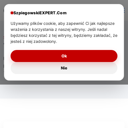
SzpiegowskiEXPERT.Com
Używamy plików cookie, aby zapewnić Ci jak najlepsze
wrażenia z korzystania z naszej witryny. Jeśli nadal
będziesz korzystać z tej witryny, będziemy zakładać, że
Start
/ Tag:
mała firma
jesteś z niej zadowolony.
Tag:
mała firma
Ok
Eksperckie materiały o technologiach bezpieczeństwa,
praktycznym zastosowaniu urządzeń oraz wsparciu
Nie
technicznym dla użytkowników w Polsce.