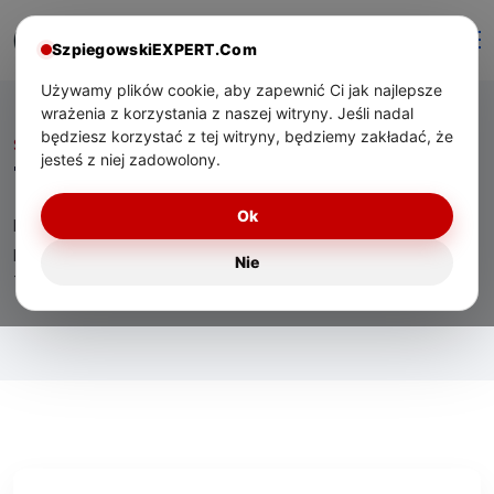
SzpiegowskiEXPERT.Com
Używamy plików cookie, aby zapewnić Ci jak najlepsze
wrażenia z korzystania z naszej witryny. Jeśli nadal
będziesz korzystać z tej witryny, będziemy zakładać, że
Start
/ Tag:
IoT
jesteś z niej zadowolony.
Tag:
IoT
Ok
Eksperckie materiały o technologiach bezpieczeństwa,
praktycznym zastosowaniu urządzeń oraz wsparciu
Nie
technicznym dla użytkowników w Polsce.