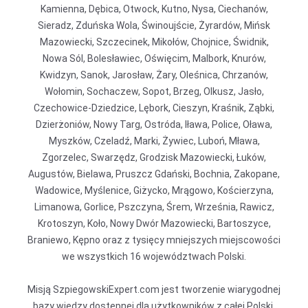
Kamienna, Dębica, Otwock, Kutno, Nysa, Ciechanów,
Sieradz, Zduńska Wola, Świnoujście, Żyrardów, Mińsk
Mazowiecki, Szczecinek, Mikołów, Chojnice, Świdnik,
Nowa Sól, Bolesławiec, Oświęcim, Malbork, Knurów,
Kwidzyn, Sanok, Jarosław, Żary, Oleśnica, Chrzanów,
Wołomin, Sochaczew, Sopot, Brzeg, Olkusz, Jasło,
Czechowice-Dziedzice, Lębork, Cieszyn, Kraśnik, Ząbki,
Dzierżoniów, Nowy Targ, Ostróda, Iława, Police, Oława,
Myszków, Czeladź, Marki, Żywiec, Luboń, Mława,
Zgorzelec, Swarzędz, Grodzisk Mazowiecki, Łuków,
Augustów, Bielawa, Pruszcz Gdański, Bochnia, Zakopane,
Wadowice, Myślenice, Giżycko, Mrągowo, Kościerzyna,
Limanowa, Gorlice, Pszczyna, Śrem, Września, Rawicz,
Krotoszyn, Koło, Nowy Dwór Mazowiecki, Bartoszyce,
Braniewo, Kępno oraz z tysięcy mniejszych miejscowości
we wszystkich 16 województwach Polski.
Misją SzpiegowskiExpert.com jest tworzenie wiarygodnej
bazy wiedzy dostępnej dla użytkowników z całej Polski,