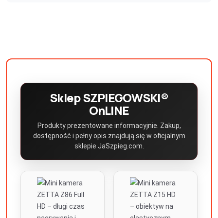
Sklep SZPIEGOWSKI®
OnLINE
Produkty prezentowane informacyjnie. Zakup,
dostępność i pełny opis znajdują się w oficjalnym
sklepie JaSzpieg.com.