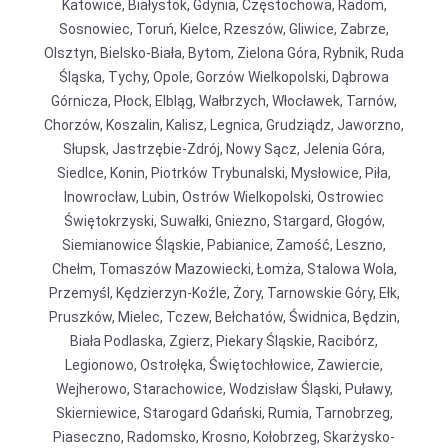
Katowice, Białystok, Gdynia, Częstochowa, Radom,
Sosnowiec, Toruń, Kielce, Rzeszów, Gliwice, Zabrze,
Olsztyn, Bielsko-Biała, Bytom, Zielona Góra, Rybnik, Ruda
Śląska, Tychy, Opole, Gorzów Wielkopolski, Dąbrowa
Górnicza, Płock, Elbląg, Wałbrzych, Włocławek, Tarnów,
Chorzów, Koszalin, Kalisz, Legnica, Grudziądz, Jaworzno,
Słupsk, Jastrzębie-Zdrój, Nowy Sącz, Jelenia Góra,
Siedlce, Konin, Piotrków Trybunalski, Mysłowice, Piła,
Inowrocław, Lubin, Ostrów Wielkopolski, Ostrowiec
Świętokrzyski, Suwałki, Gniezno, Stargard, Głogów,
Siemianowice Śląskie, Pabianice, Zamość, Leszno,
Chełm, Tomaszów Mazowiecki, Łomża, Stalowa Wola,
Przemyśl, Kędzierzyn-Koźle, Żory, Tarnowskie Góry, Ełk,
Pruszków, Mielec, Tczew, Bełchatów, Świdnica, Będzin,
Biała Podlaska, Zgierz, Piekary Śląskie, Racibórz,
Legionowo, Ostrołęka, Świętochłowice, Zawiercie,
Wejherowo, Starachowice, Wodzisław Śląski, Puławy,
Skierniewice, Starogard Gdański, Rumia, Tarnobrzeg,
Piaseczno, Radomsko, Krosno, Kołobrzeg, Skarżysko-