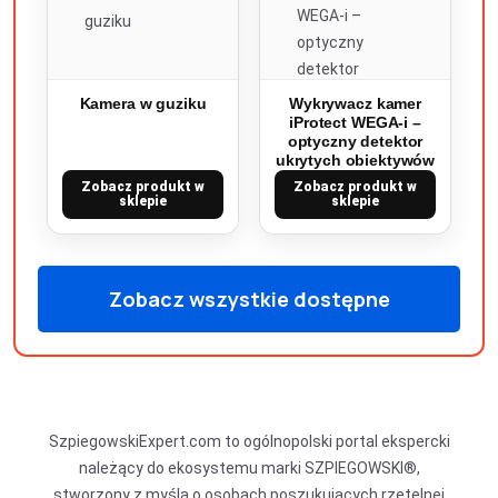
Kamera w guziku
Wykrywacz kamer
iProtect WEGA-i –
optyczny detektor
ukrytych obiektywów
Zobacz produkt w
Zobacz produkt w
sklepie
sklepie
Zobacz wszystkie dostępne
produkty
SzpiegowskiExpert.com to ogólnopolski portal ekspercki
należący do ekosystemu marki SZPIEGOWSKI®,
stworzony z myślą o osobach poszukujących rzetelnej