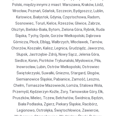
Polski, między innymi z miast: Warszawa, Kraków, Łódź,
Wrocław, Poznań, Gdańsk, Szczecin, Bydgoszcz, Lublin,
Katowice, Białystok, Gdynia, Częstochowa, Radom,
Sosnowiec, Toruń, Kielce, Rzeszów, Gliwice, Zabrze,
Olsztyn, Bielsko-Biała, Bytom, Zielona Góra, Rybnik, Ruda
Śląska, Tychy, Opole, Gorzów Wielkopolski, Dąbrowa
Górnicza, Płock, Elbląg, Wałbrzych, Włocławek, Tarnów,
Chorzów, Koszalin, Kalisz, Legnica, Grudziądz, Jaworzno,
Słupsk, Jastrzębie-Zdrój, Nowy Sącz, Jelenia Góra,
Siedlce, Konin, Piotrków Trybunalski, Mysłowice, Piła,
Inowrocław, Lubin, Ostrów Wielkopolski, Ostrowiec
Świętokrzyski, Suwałki, Gniezno, Stargard, Głogów,
Siemianowice Śląskie, Pabianice, Zamość, Leszno,
Chełm, Tomaszów Mazowiecki, Łomża, Stalowa Wola,
Przemyśl, Kędzierzyn-Koźle, Żory, Tarnowskie Góry, Ełk,
Pruszków, Mielec, Tczew, Bełchatów, Świdnica, Będzin,
Biała Podlaska, Zgierz, Piekary Śląskie, Racibórz,
Legionowo, Ostrołęka, Świętochłowice, Zawiercie,