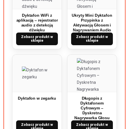
Dyktafon WiFi z
Ukryty Mini Dyktafon
aplikacją – rejestrator
Przypinka z
audio z detekcją
Aktywacją Głosem i
dźwięku
Nagrywaniem Audio
Zobacz produkt w
Zobacz produkt w
sklepie
sklepie
Dyktafon w zegarku
Długopis z
Dyktafonem
Cyfrowym –
Dyskretna
Nagrywarka Głosu
Zobacz produkt w
Zobacz produkt w
sklepie
sklepie