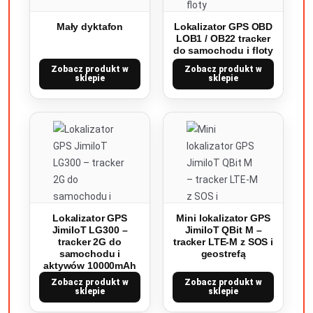
Mały dyktafon
Lokalizator GPS OBD
LOB1 / OB22 tracker
do samochodu i floty
Zobacz produkt w
Zobacz produkt w
sklepie
sklepie
Lokalizator GPS
Mini lokalizator GPS
JimiIoT LG300 –
JimiIoT QBit M –
tracker 2G do
tracker LTE-M z SOS i
samochodu i
geostrefą
aktywów 10000mAh
Zobacz produkt w
Zobacz produkt w
sklepie
sklepie