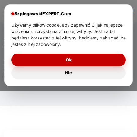
SzpiegowskiEXPERT.Com
Używamy plików cookie, aby zapewnić Ci jak najlepsze
wrażenia z korzystania z naszej witryny. Jeśli nadal
będziesz korzystać z tej witryny, będziemy zakładać, że
Start
/ Tag:
instalacja
jesteś z niej zadowolony.
Tag:
instalacja
Ok
Eksperckie materiały o technologiach bezpieczeństwa,
praktycznym zastosowaniu urządzeń oraz wsparciu
Nie
technicznym dla użytkowników w Polsce.