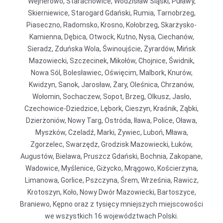
Wejherowo, Starachowice, Wodzisław Śląski, Puławy,
Skierniewice, Starogard Gdański, Rumia, Tarnobrzeg,
Piaseczno, Radomsko, Krosno, Kołobrzeg, Skarżysko-
Kamienna, Dębica, Otwock, Kutno, Nysa, Ciechanów,
Sieradz, Zduńska Wola, Świnoujście, Żyrardów, Mińsk
Mazowiecki, Szczecinek, Mikołów, Chojnice, Świdnik,
Nowa Sól, Bolesławiec, Oświęcim, Malbork, Knurów,
Kwidzyn, Sanok, Jarosław, Żary, Oleśnica, Chrzanów,
Wołomin, Sochaczew, Sopot, Brzeg, Olkusz, Jasło,
Czechowice-Dziedzice, Lębork, Cieszyn, Kraśnik, Ząbki,
Dzierżoniów, Nowy Targ, Ostróda, Iława, Police, Oława,
Myszków, Czeladź, Marki, Żywiec, Luboń, Mława,
Zgorzelec, Swarzędz, Grodzisk Mazowiecki, Łuków,
Augustów, Bielawa, Pruszcz Gdański, Bochnia, Zakopane,
Wadowice, Myślenice, Giżycko, Mrągowo, Kościerzyna,
Limanowa, Gorlice, Pszczyna, Śrem, Września, Rawicz,
Krotoszyn, Koło, Nowy Dwór Mazowiecki, Bartoszyce,
Braniewo, Kępno oraz z tysięcy mniejszych miejscowości
we wszystkich 16 województwach Polski.