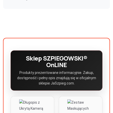
Sklep SZPIEGOWSKI®
OnLINE
Produkty prezentowane informacyjnie. Zakup,
dostępność i pełny opis znajdują się w oficjalnym
sklepie JaSzpieg.com.