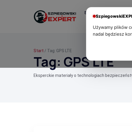
Start
Centrum
SzpiegowskiEX
Wiedzy
Używamy plików coo
nadal będziesz kor
Start
/ Tag:
GPS LTE
Tag:
GPS LTE
Eksperckie materiały o technologiach bezpieczeńs