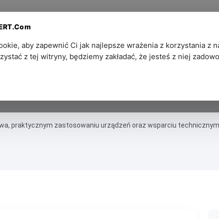
Dla
Kontakt — Ekosystem
PERT.Com
Partnerów
SZPIEGOWSKI®
kie, aby zapewnić Ci jak najlepsze wrażenia z korzystania z na
zystać z tej witryny, będziemy zakładać, że jesteś z niej zadowo
twa, praktycznym zastosowaniu urządzeń oraz wsparciu technicznym