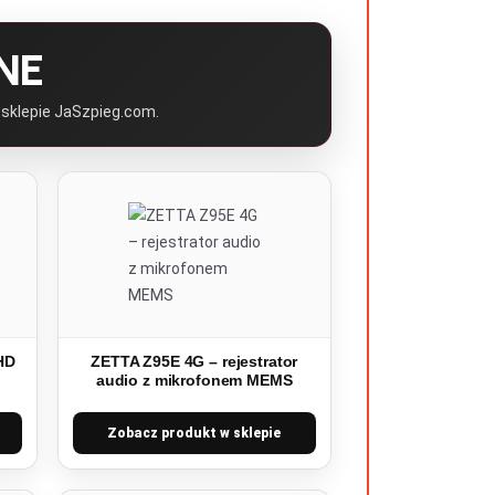
NE
 sklepie JaSzpieg.com.
HD
ZETTA Z95E 4G – rejestrator
i
audio z mikrofonem MEMS
Zobacz produkt w sklepie