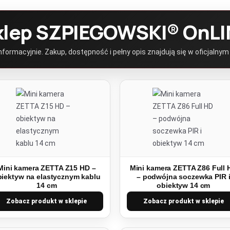
klep SZPIEGOWSKI® OnLI
ormacyjnie. Zakup, dostępność i pełny opis znajdują się w oficjalnym
Mini kamera ZETTA Z15 HD –
Mini kamera ZETTA Z86 Full 
biektyw na elastycznym kablu
– podwójna soczewka PIR 
14 cm
obiektyw 14 cm
Zobacz produkt w sklepie
Zobacz produkt w sklepie