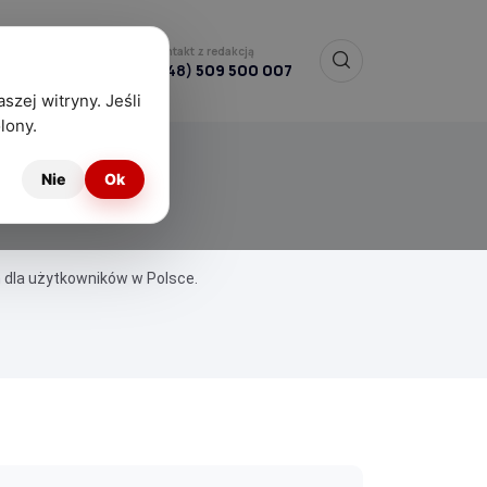
Kontakt z redakcją
(+48)
509 500 007
szej witryny. Jeśli
lony.
Nie
Ok
 dla użytkowników w Polsce.