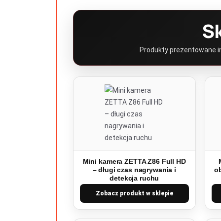
S
Produkty prezentowane inf
Mini kamera ZETTA Z86 Full HD
– długi czas nagrywania i
o
detekcja ruchu
Zobacz produkt w sklepie