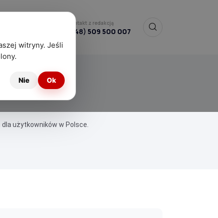
Kontakt z redakcją
(+48)
509 500 007
szej witryny. Jeśli
lony.
Nie
Ok
 dla użytkowników w Polsce.