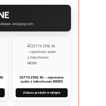
NE
 sklepie JaSzpieg.com.
HD
ZETTA Z95E 4G – rejestrator
i
audio z mikrofonem MEMS
Zobacz produkt w sklepie