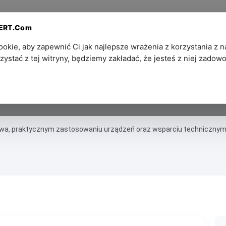
Dla
Kontakt — Ekosystem
PERT.Com
Partnerów
SZPIEGOWSKI®
kie, aby zapewnić Ci jak najlepsze wrażenia z korzystania z na
zystać z tej witryny, będziemy zakładać, że jesteś z niej zadowo
twa, praktycznym zastosowaniu urządzeń oraz wsparciu technicznym