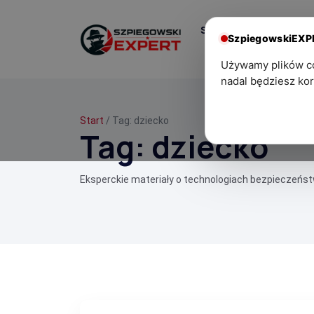
Start
Centrum
SzpiegowskiEX
Wiedzy
Używamy plików coo
nadal będziesz kor
Start
/ Tag:
dziecko
Tag:
dziecko
Eksperckie materiały o technologiach bezpieczeńs