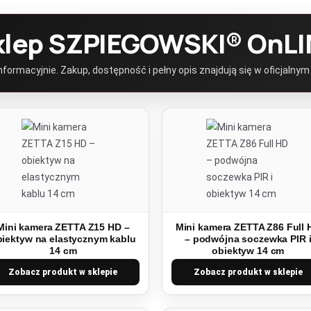
klep SZPIEGOWSKI® OnLI
ormacyjnie. Zakup, dostępność i pełny opis znajdują się w oficjalnym
Mini kamera ZETTA Z15 HD –
Mini kamera ZETTA Z86 Full 
biektyw na elastycznym kablu
– podwójna soczewka PIR 
14 cm
obiektyw 14 cm
Zobacz produkt w sklepie
Zobacz produkt w sklepie