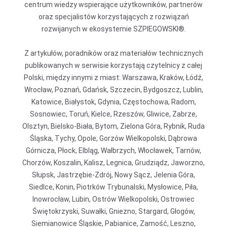
centrum wiedzy wspierające użytkowników, partnerów
oraz specjalistów korzystających z rozwiązań
rozwijanych w ekosystemie SZPIEGOWSKI®.
Z artykułów, poradników oraz materiałów technicznych
publikowanych w serwisie korzystają czytelnicy z całej
Polski, między innymi z miast: Warszawa, Kraków, Łódź,
Wrocław, Poznań, Gdańsk, Szczecin, Bydgoszcz, Lublin,
Katowice, Białystok, Gdynia, Częstochowa, Radom,
Sosnowiec, Toruń, Kielce, Rzeszów, Gliwice, Zabrze,
Olsztyn, Bielsko-Biała, Bytom, Zielona Góra, Rybnik, Ruda
Śląska, Tychy, Opole, Gorzów Wielkopolski, Dąbrowa
Górnicza, Płock, Elbląg, Wałbrzych, Włocławek, Tarnów,
Chorzów, Koszalin, Kalisz, Legnica, Grudziądz, Jaworzno,
Słupsk, Jastrzębie-Zdrój, Nowy Sącz, Jelenia Góra,
Siedlce, Konin, Piotrków Trybunalski, Mysłowice, Piła,
Inowrocław, Lubin, Ostrów Wielkopolski, Ostrowiec
Świętokrzyski, Suwałki, Gniezno, Stargard, Głogów,
Siemianowice Śląskie, Pabianice, Zamość, Leszno,