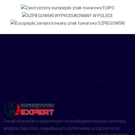
Portal ekspercki o dyskretnych technologiach bezpieczeństwa,
analizie zagrożeń, prawidłowym użytkowaniu urządzeń oraz