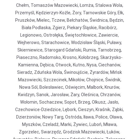
Chełm, Tomaszów Mazowiecki, Łomża, Stalowa Wola,
Przemyśl, Kędzierzyn-Koźle, Żory, Tarnowskie Góry, Ełk,
Pruszków, Mielec, Tczew, Bełchatów, Świdnica, Będzin,
Biała Podlaska, Zgierz, Piekary Śląskie, Racibórz,
Legionowo, Ostrołęka, Świętochłowice, Zawiercie,
Wejherowo, Starachowice, Wodzisław Śląski, Puławy,
Skierniewice, Starogard Gdański, Rumia, Tarnobrzeg,
Piaseczno, Radomsko, Krosno, Kołobrzeg, Skarżysko-
Kamienna, Dębica, Otwock, Kutno, Nysa, Ciechanów,
Sieradz, Zduńska Wola, Świnoujście, Żyrardów, Mińsk
Mazowiecki, Szczecinek, Mikołów, Chojnice, Świdnik,
Nowa Sól, Bolesławiec, Oświęcim, Malbork, Knurów,
Kwidzyn, Sanok, Jarosław, Żary, Oleśnica, Chrzanów,
Wołomin, Sochaczew, Sopot, Brzeg, Olkusz, Jasło,
Czechowice-Dziedzice, Lębork, Cieszyn, Kraśnik, Ząbki,
Dzierżoniów, Nowy Targ, Ostróda, Iława, Police, Oława,
Myszków, Czeladź, Marki, Żywiec, Luboń, Mława,
Zgorzelec, Swarzędz, Grodzisk Mazowiecki, Łuków,