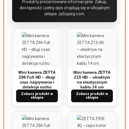
Produkty prezentowane informacyjnie. Zakup,
dostępność i pełny opis znajdują się w oficjalnym
sklepie JaSzpieg.com.
Mini kamera ZETTA
Mini kamera ZETTA
Z86 Full HD – długi
Z15 HD – obiektyw
czas nagrywania i
na elastycznym
detekcja ruchu
kablu 14 cm
Zobacz produkt w
Zobacz produkt w
sklepie
sklepie