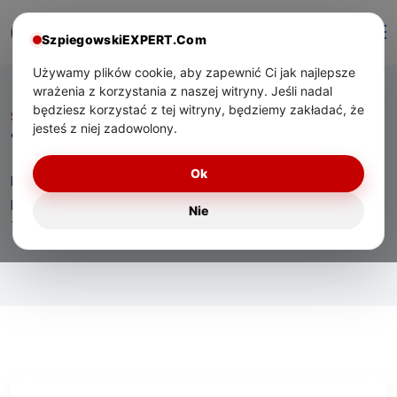
SzpiegowskiEXPERT.Com
Używamy plików cookie, aby zapewnić Ci jak najlepsze
wrażenia z korzystania z naszej witryny. Jeśli nadal
będziesz korzystać z tej witryny, będziemy zakładać, że
Start
/ Tag:
dowody cyfrowe
jesteś z niej zadowolony.
Tag:
dowody cyfrowe
Ok
Eksperckie materiały o technologiach bezpieczeństwa,
praktycznym zastosowaniu urządzeń oraz wsparciu
Nie
technicznym dla użytkowników w Polsce.