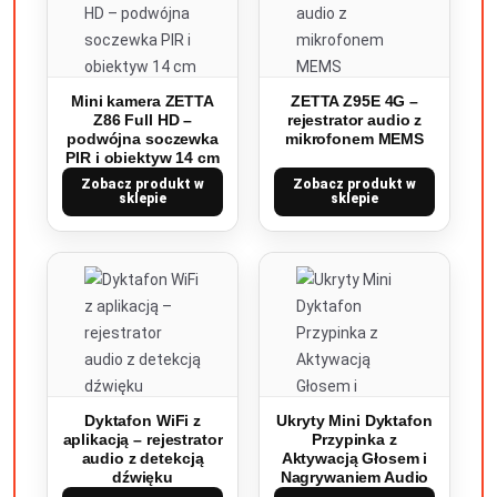
Mini kamera ZETTA
ZETTA Z95E 4G –
Z86 Full HD –
rejestrator audio z
podwójna soczewka
mikrofonem MEMS
PIR i obiektyw 14 cm
Zobacz produkt w
Zobacz produkt w
sklepie
sklepie
Dyktafon WiFi z
Ukryty Mini Dyktafon
aplikacją – rejestrator
Przypinka z
audio z detekcją
Aktywacją Głosem i
dźwięku
Nagrywaniem Audio