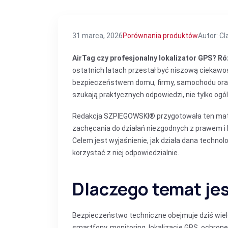
31 marca, 2026
Porównania produktów
Autor: C
AirTag czy profesjonalny lokalizator GPS? Ró
ostatnich latach przestał być niszową ciekawo
bezpieczeństwem domu, firmy, samochodu oraz
szukają praktycznych odpowiedzi, nie tylko ogóln
Redakcja SZPIEGOWSKI® przygotowała ten materi
zachęcania do działań niezgodnych z prawem i
Celem jest wyjaśnienie, jak działa dana technolo
korzystać z niej odpowiedzialnie.
Dlaczego temat je
Bezpieczeństwo techniczne obejmuje dziś wiele
smartfony, monitoring, lokalizację GPS, ochronę