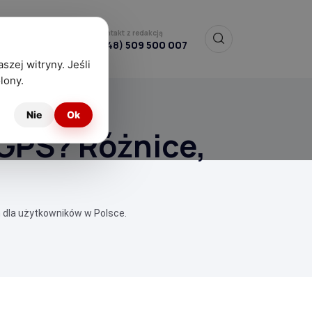
Kontakt z redakcją
(+48)
509 500 007
szej witryny. Jeśli
lony.
Nie
Ok
 GPS? Różnice,
 dla użytkowników w Polsce.