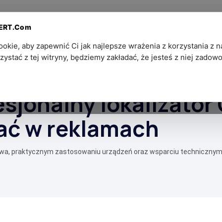
Dla
Kontakt — Ekosystem
PERT.Com
Partnerów
SZPIEGOWSKI®
kie, aby zapewnić Ci jak najlepsze wrażenia z korzystania z na
zystać z tej witryny, będziemy zakładać, że jesteś z niej zadowo
óżnice, których nie widać w reklamach
esjonalny lokalizator
dać w reklamach
twa, praktycznym zastosowaniu urządzeń oraz wsparciu technicznym