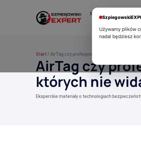
Start
Centrum
SzpiegowskiEX
Wiedzy
Używamy plików coo
nadal będziesz kor
Start
/ AirTag czy profesjonalny lokalizator GPS? R
AirTag czy prof
których nie wi
Eksperckie materiały o technologiach bezpieczeńs