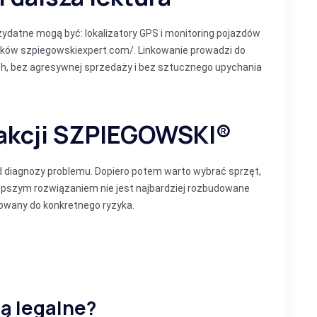
przydatne mogą być:
lokalizatory GPS i monitoring pojazdów
ików szpiegowskiexpert.com/
. Linkowanie prowadzi do
ch, bez agresywnej sprzedaży i bez sztucznego upychania
akcji SZPIEGOWSKI®
d diagnozy problemu. Dopiero potem warto wybrać sprzęt,
lepszym rozwiązaniem nie jest najbardziej rozbudowane
owany do konkretnego ryzyka.
są legalne?