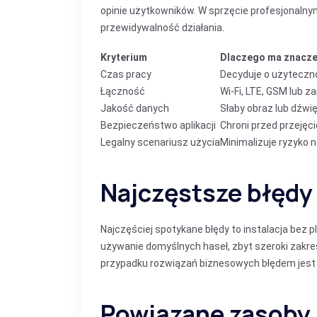
opinie użytkowników. W sprzęcie profesjonalnym
przewidywalność działania.
Kryterium
Dlaczego ma znacze
Czas pracy
Decyduje o użyteczno
Łączność
Wi‑Fi, LTE, GSM lub z
Jakość danych
Słaby obraz lub dźwi
Bezpieczeństwo aplikacji
Chroni przed przejęc
Legalny scenariusz użycia
Minimalizuje ryzyko 
Najczęstsze błęd
Najczęściej spotykane błędy to instalacja bez p
używanie domyślnych haseł, zbyt szeroki zakre
przypadku rozwiązań biznesowych błędem jest 
Powiązane zasoby i