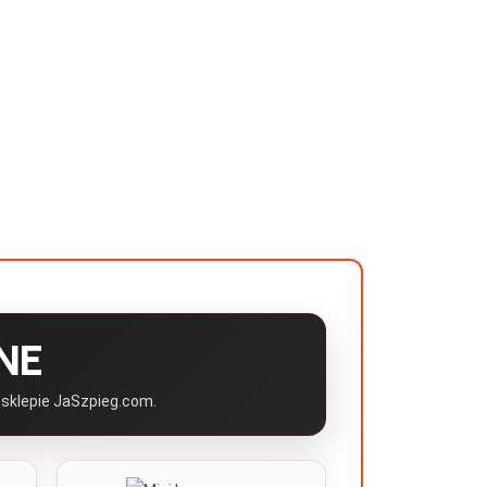
NE
 sklepie JaSzpieg.com.