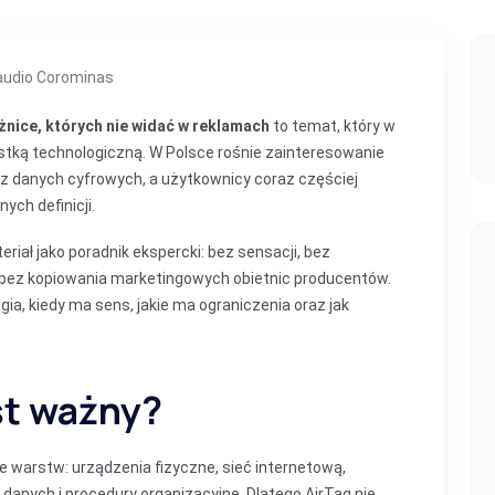
laudio Corominas
żnice, których nie widać w reklamach
to temat, który w
stką technologiczną. W Polsce rośnie zainteresowanie
 danych cyfrowych, a użytkownicy coraz częściej
ych definicji.
ał jako poradnik ekspercki: bez sensacji, bez
 bez kopiowania marketingowych obietnic producentów.
gia, kiedy ma sens, jakie ma ograniczenia oraz jak
st ważny?
 warstw: urządzenia fizyczne, sieć internetową,
 danych i procedury organizacyjne. Dlatego AirTag nie